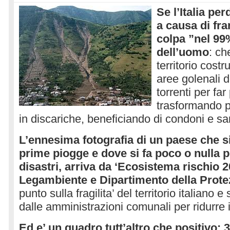
Se l’Italia pe
a causa di fran
colpa ”nel 99%
dell’uomo
: ch
territorio cost
aree golenali d
torrenti per fa
trasformando p
in discariche, beneficiando di condoni e sa
L’ennesima fotografia di un paese che si
prime piogge e dove si fa poco o nulla p
disastri, arriva da ‘Ecosistema rischio 20
Legambiente e Dipartimento della Prote
punto sulla fragilita’ del territorio italiano 
dalle amministrazioni comunali per ridurre i
Ed e’ un quadro tutt’altro che positivo: 3,