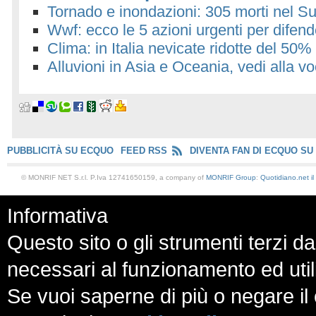
Tornado e inondazioni: 305 morti nel Sud
Wwf: ecco le 5 azioni urgenti per difende
Clima: in Italia nevicate ridotte del 50%
Alluvioni in Asia e Oceania, vedi alla v
PUBBLICITÀ SU ECQUO
FEED RSS
DIVENTA FAN DI ECQUO SU
© MONRIF NET S.r.l. P.Iva 12741650159, a company of
MONRIF Group
:
Quotidiano.net
i
Informativa
Questo sito o gli strumenti terzi da
necessari al funzionamento ed utili a
Se vuoi saperne di più o negare il 