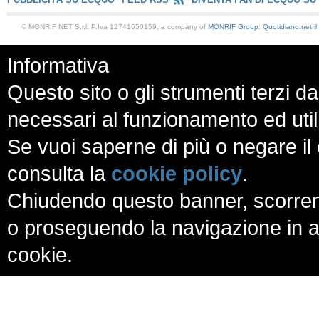
© MONRIF NET S.r.l. P.Iva 12741650159, a company of
MONRIF Group
:
Quotidiano.net
i
Informativa
Questo sito o gli strumenti terzi da
necessari al funzionamento ed utili a
Se vuoi saperne di più o negare il 
consulta la
cookie policy
.
Chiudendo questo banner, scorren
o proseguendo la navigazione in al
cookie.