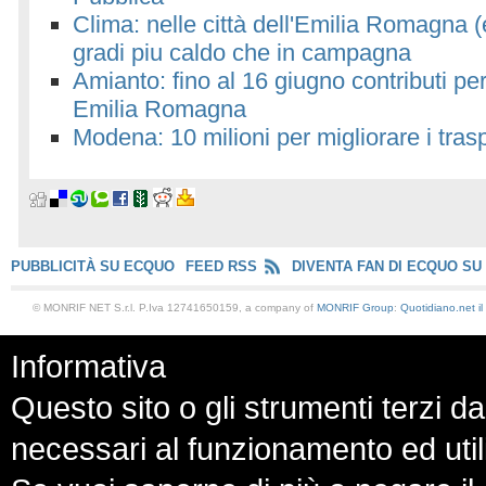
Clima: nelle città dell'Emilia Romagna (
gradi piu caldo che in campagna
Amianto: fino al 16 giugno contributi per
Emilia Romagna
Modena: 10 milioni per migliorare i trasp
PUBBLICITÀ SU ECQUO
FEED RSS
DIVENTA FAN DI ECQUO SU
© MONRIF NET S.r.l. P.Iva 12741650159, a company of
MONRIF Group
:
Quotidiano.net
i
Informativa
Questo sito o gli strumenti terzi da
necessari al funzionamento ed utili a