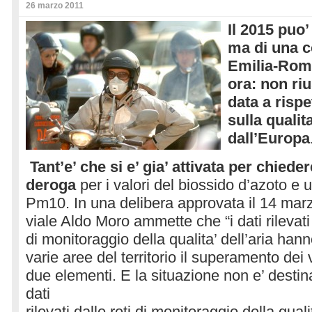
26 marzo 2011
Il 2015 puo
ma di una c
Emilia-Roma
ora: non riu
data a rispe
sulla qualit
dall’Europa
Tant’e’ che si e’ gia’ attivata per chied
deroga
per i valori del biossido d’azoto e 
Pm10. In una delibera approvata il 14 marzo,
viale Aldo Moro ammette che “i dati rilevati
di monitoraggio della qualita’ dell’aria han
varie aree del territorio il superamento dei v
due elementi. E la situazione non e’ destina
dati
rilevati dalle reti di monitoraggio della qualit