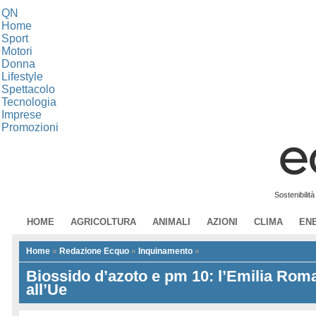
QN
Home
Sport
Motori
Donna
Lifestyle
Spettacolo
Tecnologia
Imprese
Promozioni
Sostenibilit
HOME
AGRICOLTURA
ANIMALI
AZIONI
CLIMA
EN
Home
»
Redazione Ecquo
»
Inquinamento
»
Biossido d’azoto e pm 10: l’Emilia Ro
all’Ue