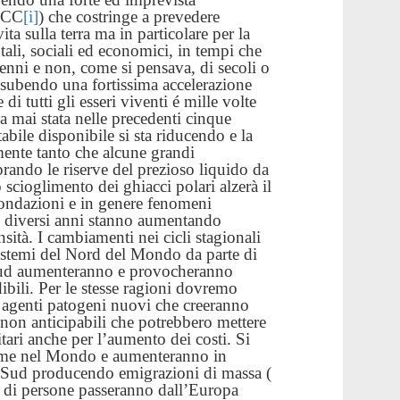
IPCC
[i]
) che costringe a prevedere
ita sulla terra ma in particolare per la
tali, sociali ed economici, in tempi che
enni e non, come si pensava, di secoli o
o subendo una fortissima accelerazione
di tutti gli esseri viventi é mille volte
a mai stata nelle precedenti cinque
abile disponibile si sta riducendo e la
mente tanto che alcune grandi
rando le riserve del prezioso liquido da
 scioglimento dei ghiacci polari alzerà il
nondazioni e in genere fenomeni
da diversi anni stanno aumentando
ità. I cambiamenti nei cicli stagionali
sistemi del Nord del Mondo da parte di
 Sud aumenteranno e provocheranno
ibili. Per le stesse ragioni dovremo
i agenti patogeni nuovi che creeranno
 non anticipabili che potrebbero mettere
nitari anche per l’aumento dei costi.
Si
fame nel Mondo e aumenteranno in
e Sud producendo emigrazioni di massa (
 di persone passeranno dall’Europa