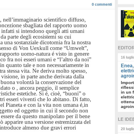
0
commenti
”, nell’immaginario scientifico diffuso,
concezione sbagliata del rapporto uomo
i infatti si intendono quegli atti umani
 da parte degli ecosistemi su cui
 una sostanziale dicotomia fra la nostra
el senso di Von Uexkull come “Umwelt”,
EDITO
l rapporto uomo-natura é visto in genere
16 lugl
o fra noi esseri umani e “l’altro da noi”
 in quanto tale e non necessariamente in
Enea, 
ra stessa vita. Ne deriva molto spesso,
elettr
isione, in parte anche derivata dalla
agroin
ra buona volontà la conservazione del
Import
dato o , ancora peggio, il semplice
rifles
in un 
stiche estetiche. Si é, cioè, “buoni” o
elettr
tri esseri viventi che lo abitano. Di fatto,
ottenu
del Pianeta e con la vita non umana é,in
agroin
oggetto ed oggetto in cui il secondo non
essere da questo manipolato per il bene
LE IDE
ò apparire una versione estremizzata del
ntroduce almeno due gravi errori
20 lugl