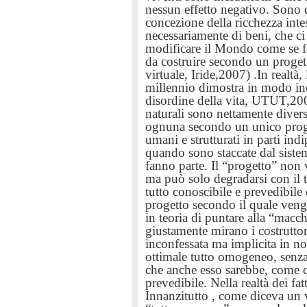
nessun effetto negativo.
Sono q
concezione della ricchezza int
necessariamente di beni, che c
modificare il Mondo come se f
da costruire secondo un progett
virtuale, Iride,2007) .In realtà
millennio dimostra
in modo inc
disordine della vita, UTUT,2004
naturali sono nettamente divers
ognuna secondo un unico proget
umani e strutturati in parti ind
quando sono staccate dal sist
fanno parte. Il “progetto” non
ma può solo degradarsi con il
tutto conoscibile e prevedibile
progetto secondo il quale ven
in teoria di puntare
alla “macch
giustamente mirano
i costrutt
inconfessata ma implicita in noi
ottimale tutto omogeneo, senza
che anche esso sarebbe, come q
prevedibile. Nella realtà dei f
Innanzitutto , come diceva un v