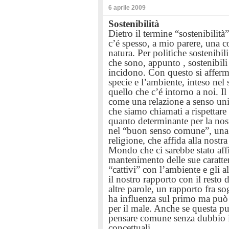
6 aprile 2009
Sostenibilità
Dietro il termine “sostenibilità
c’é spesso, a mio parere, una 
natura. Per politiche sostenibil
che sono, appunto , sostenibili
incidono. Con questo si afferma
specie e l’ambiente, inteso n
quello che c’é intorno a noi. I
come una relazione a senso unic
che siamo chiamati a rispettare
quanto determinante per la nost
nel “buon senso comune”, una v
religione, che affida alla nost
Mondo che ci sarebbe stato affi
mantenimento delle sue caratteri
“cattivi” con l’ambiente e gli al
il nostro rapporto con il resto 
altre parole, un rapporto fra s
ha influenza sul primo ma può 
per il male. Anche se questa pu
pensare comune senza dubbio i
concettuali.