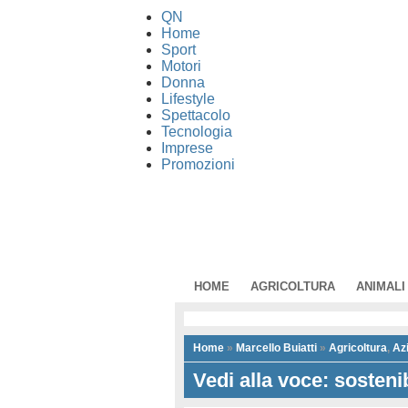
QN
Home
Sport
Motori
Donna
Lifestyle
Spettacolo
Tecnologia
Imprese
Promozioni
HOME
AGRICOLTURA
ANIMALI
Home
»
Marcello Buiatti
»
Agricoltura
,
Az
Vedi alla voce: sostenib