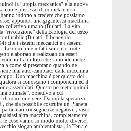
uindi la “utopia meccanica” e la nuova
Legam
esa come possesso di moneta e non
Metan
Mondo 
i hanno indotto a credere che possiamo
Nuove 
osse, appunto, una gigantesca macchina
Petrol
o collettivo umano (Buiatti, La vita
Pianet
, la “rivoluzione” della Biologia del terzo
Ruote 
onfutabile (Buiatti, Il benevolo
Sottob
) che i sistemi meccanici e i sistemi
Terra
i. Le macchine infatti sono costruite
Valori
to elaborato e realizzato da esseri
Villag
WWF d
ipendenti fra di loro che sono identiche
WWF n
ema a come si presentano quando ne
 viene mai auto-cambiato dalla macchina
 tempo. Una macchina é per questo del
 qualora si conoscano i componenti ed il
gono assemblati. Questo permette quindi
ina ottimale”, obiettivo a cui
ori di macchine vere. Da qui la speranza
 , che sia possibile costruire un Pianeta
 particolari conseguenze negative , visto
ualsiasi altra macchina, completamente
atti le cose vanno in modo molto diverso.
ecchio slogan ambientalista , la Terra é