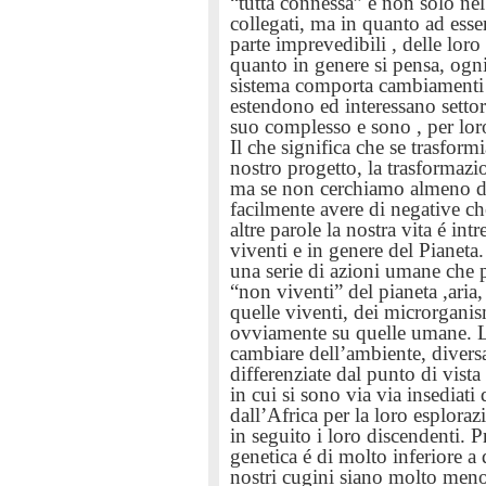
“tutta connessa” e non solo ne
collegati, ma in quanto ad esse
parte imprevedibili , delle loro
quanto in genere si pensa, og
sistema comporta cambiamenti n
estendono ed interessano settor
suo complesso e sono , per lor
Il che significa che se trasfo
nostro progetto, la trasformazi
ma se non cerchiamo almeno di
facilmente avere di negative ch
altre parole la nostra vita é intr
viventi e in genere del Pianeta. 
una serie di azioni umane che 
“non viventi” del pianeta ,aria
quelle viventi, dei microrganism
ovviamente su quelle umane. La 
cambiare dell’ambiente, diversa
differenziate dal punto di vista
in cui si sono via via insediati
dall’Africa per la
loro esploraz
in seguito i loro discendenti. P
genetica é di molto inferiore a
nostri cugini siano molto meno