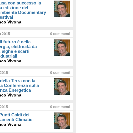
usa con successo la
a edizione del
iAmbiente Documentary
estival
nco Vivona
io 2015
0
commenti
Il futuro è nella
rgia, elettricità da
, alghe e scarti
dustriali
nco Vivona
 2015
0
commenti
della Terra con la
a Conferenza sulla
enza Energetica
nco Vivona
 2015
0
commenti
 Punti Caldi dei
amenti Climatici
nco Vivona