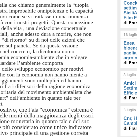
Concl
uella che chiamo generalmente la “utopia
settim
tra improbabile onnipotenza e la capacità
Sicil
 noi come se si trattasse di una immensa
Film F
à con i nostri progetti. Questa concezione
di
Fra
della vita , una deviazione concettuale
riali, anche adesso dura a morire, che non
16 lugl
“di ritorno” su di noi delle azioni che
Enea, 
e sul pianeta. Se da questa visione
bioene
ù nel concreto, la dicotomia uomo-
paglia
otomia economia-ambiente
che in volgare
agroin
guardare l’ambiente comporta
di
Fra
o dello sviluppo economico per motivi
 che con la economia non hanno niente a
8 luglio
tteggiamenti sono molteplici ed hanno
Amici 
ri fra i difensori della ragione economica
Settim
oritaria del movimento ambientalista che
Effici
urt” dell’ambiente in quanto tale per
di
Fra
i.
ositivo, che l’ala “economica” estrema é
3 luglio
elle menti della maggioranza degli esseri
Cnr, i
ione monetaria in quanto tale e del suo
Cambi
re più considerato come unico indicatore
di
Fra
tivo principale di una gestione corretta