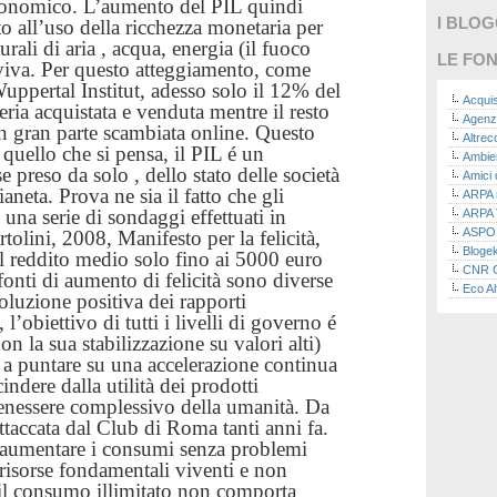
economico. L’aumento del PIL quindi
I BLO
to all’uso della ricchezza monetaria per
urali di aria , acqua, energia (il fuoco
LE FON
viva.
Per questo atteggiamento, come
uppertal Institut, adesso solo il 12% del
Acquis
ria acquistata e venduta mentre il resto
Agenz
n gran parte scambiata online. Questo
Altre
i quello che si pensa, il PIL é un
Ambie
e preso da solo , dello stato delle società
Amici 
aneta.
Prova ne sia il fatto che gli
ARPA n
o una serie di sondaggi effettuati in
ARPA 
ASPO I
tolini, 2008, Manifesto per la felicità,
Bloge
il reddito medio solo fino ai 5000 euro
CNR Co
 fonti di aumento di felicità sono diverse
Eco Al
soluzione positiva dei rapporti
Eco da
, l’obiettivo di tutti i livelli di governo é
Ecoec
non la sua stabilizzazione su valori alti)
Eco R
 a puntare su una accelerazione continua
Finans
ndere dalla utilità dei prodotti
Finans
enessere complessivo della umanità. Da
Green
Green
 attaccata dal Club di Roma tanti anni fa.
Green
d aumentare i consumi senza problemi
ISPRA 
 risorse fondamentali viventi e non
Ricerc
e il consumo illimitato non comporta
La nu