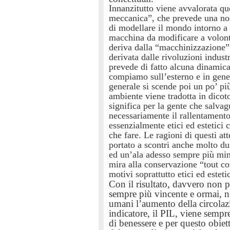
Innanzitutto viene avvalorata q
meccanica”, che prevede una nos
di modellare il mondo intorno a
macchina da modificare a volont
deriva dalla “macchinizzazione” 
derivata dalle rivoluzioni indust
prevede di fatto alcuna dinamica 
compiamo sull’esterno e in gener
generale si scende poi un po’ pi
ambiente viene tradotta in dic
significa per la gente che salva
necessariamente il rallentament
essenzialmente etici ed estetici
che fare. Le ragioni di questi a
portato a scontri anche molto du
ed un’ala adesso sempre più min
mira alla conservazione “tout co
motivi soprattutto etici ed estetic
Con il risultato, davvero non p
sempre più vincente e ormai, n
umani
l’aumento della circolaz
indicatore, il PIL, viene semp
di benessere e per questo obiet