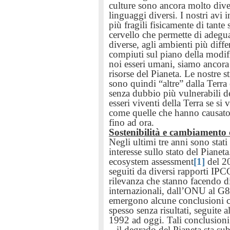
culture sono ancora molto diver
linguaggi diversi.
I nostri avi 
più fragili fisicamente di tante
cervello che permette di adeg
diverse, agli ambienti più diff
compiuti sul piano della modif
noi esseri umani, siamo ancora
risorse del Pianeta. Le nostre s
sono quindi “altre” dalla Terra
senza dubbio più vulnerabili de
esseri viventi della Terra se si v
come quelle che hanno causato 
fino ad ora.
Sostenibilità e cambiamento 
Negli ultimi tre anni sono stati
interesse sullo stato del Pianeta
ecosystem assessment
[1]
del 20
seguiti da diversi rapporti IPC
rilevanza che stanno facendo di
internazionali, dall’ONU al G8. 
emergono alcune conclusioni ch
spesso senza risultati, seguite 
1992 ad oggi. Tali conclusioni
– il degrado del Pianeta sta su