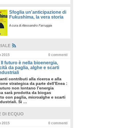
Sfoglia un'anticipazione di
Fukushima, la vera storia
A cura di
Alessandro Farruggia
RIALE
io 2015
0
commenti
Il futuro è nella bioenergia,
icità da paglia, alghe e scarti
dustriali
anti contributi alla ricerca e alla
sione strategica da parte dell’Enea :
futuro non lontano l’energia
ica sarà prodotta da biogas
to con paglia, microalghe e scarti
dustriali. Si …
E DI ECQUO
io 2015
0
commenti