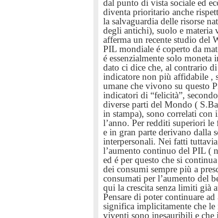
dal punto di vista sociale ed 
diventa prioritario anche rispet
la salvaguardia delle risorse nat
degli antichi), suolo e materia 
afferma un recente studio del W
PIL mondiale é coperto da mate
é essenzialmente solo moneta i
dato ci dice che, al contrario d
indicatore non più affidabile , s
umane che vivono su questo Pi
indicatori di “felicità”, second
diverse parti del Mondo ( S.Bar
in stampa), sono correlati con 
l’anno. Per redditi superiori le
e in gran parte derivano dalla 
interpersonali. Nei fatti tuttavia
l’aumento continuo del PIL
( 
ed é per questo che si continua
dei consumi sempre più a presci
consumati per l’aumento del b
qui la crescita senza limiti già
Pensare di poter continuare a
significa implicitamente che le
viventi sono inesauribili e ch