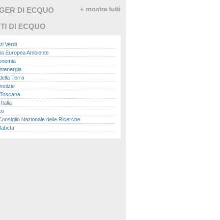
GGER DI ECQUO
+ mostra tutti
TI DI ECQUO
ti Verdi
ia Europea Ambiente
conomia
ntenergia
della Terra
otizie
Toscana
talia
ko
nsiglio Nazionale delle Ricerche
fabeta
lle città
onomisti
adio
ol
ol
Me.it
peace
report
- Istituto Superiore per la Protezione e la
a Ambientale
ova Ecologia