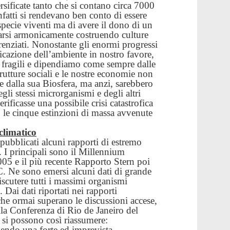
sificate
tanto che si contano circa 7000
infatti si rendevano ben conto di essere
 specie viventi ma di avere il dono di un
uarsi armonicamente
costruendo culture
erenziati. Nonostante gli enormi progressi
icazione dell’ambiente in nostro favore,
 fragili e dipendiamo come sempre dalle
trutture sociali e le nostre economie
non
 e dalla sua Biosfera, ma anzi, sarebbero
gli stessi microrganismi e degli altri
erificasse una possibile crisi catastrofica
le cinque estinzioni di massa avvenute
climatico
 pubblicati alcuni rapporti di estremo
. I principali sono il
Millennium
05 e il più recente
Rapporto Stern
poi
C
. Ne sono emersi alcuni dati di grande
scutere tutti i massimi organismi
Dai dati riportati nei rapporti
e ormai superano le discussioni accese,
alla Conferenza di Rio de Janeiro del
 si possono così riassumere:
bendo una forte ed imprevista