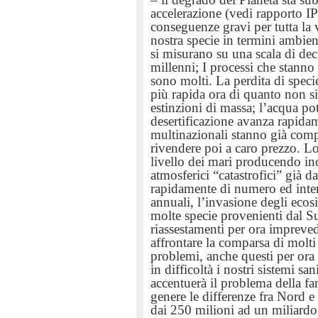
accelerazione (vedi rapporto 
conseguenze gravi per tutta la v
nostra specie in termini ambien
si misurano su una scala di dec
millenni; I processi che stann
sono molti. La perdita di specie 
più rapida ora di quanto non si
estinzioni di massa;
l’acqua pot
desertificazione avanza rapida
multinazionali stanno già comp
rivendere poi a caro prezzo. Lo
livello dei mari producendo i
atmosferici “catastrofici” già 
rapidamente di numero ed intens
annuali, l’invasione degli eco
molte specie provenienti dal
riassestamenti per ora impreved
affrontare la comparsa di molt
problemi, anche questi per ora
in difficoltà i nostri sistemi sa
accentuerà il problema della 
genere le differenze fra Nord 
dai 250 milioni ad un miliardo