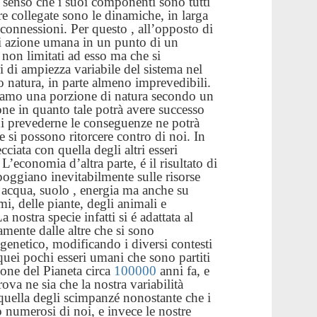
l senso che i suoi componenti sono tutti
re collegate sono le dinamiche, in larga
 connessioni. Per questo , all’opposto di
ni azione umana in un punto di un
on limitati ad esso ma che si
i di ampiezza variabile del sistema nel
o natura, in parte almeno imprevedibili.
rmiamo una porzione di natura secondo un
one in quanto tale potrà avere successo
 prevederne le conseguenze ne potrà
e si possono ritorcere contro di noi. In
ecciata con quella degli altri esseri
L’economia d’altra parte, é il risultato di
poggiano inevitabilmente sulle risorse
, acqua, suolo , energia ma anche su
i, delle piante, degli animali e
nostra specie infatti si é adattata al
mente dalle altre che si sono
 genetico, modificando i diversi contesti
 quei pochi esseri umani che sono partiti
ione del Pianeta circa
100000
anni fa, e
rova ne sia che la nostra variabilità
 quella degli scimpanzé nonostante che i
 numerosi di noi, e invece le nostre