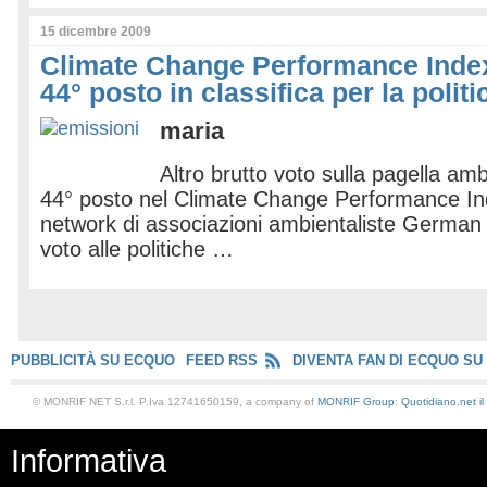
15 dicembre 2009
Climate Change Performance Index, 
44° posto in classifica per la politi
maria
Altro brutto voto sulla pagella ambie
44° posto nel Climate Change Performance In
network di associazioni ambientaliste German 
voto alle politiche …
PUBBLICITÀ SU ECQUO
FEED RSS
DIVENTA FAN DI ECQUO SU
© MONRIF NET S.r.l. P.Iva 12741650159, a company of
MONRIF Group
:
Quotidiano.net
i
Informativa