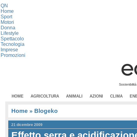
QN
Home
Sport
Motori
Donna
Lifestyle
Spettacolo
Tecnologia
Imprese
Promozioni
Sostenibilit
HOME
AGRICOLTURA
ANIMALI
AZIONI
CLIMA
EN
Home
» Blogeko
21 dicembre 2009
Effetto serra e acidificazio