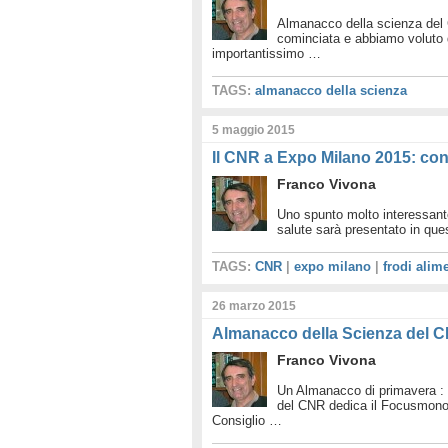
Almanacco della scienza del 
cominciata e abbiamo voluto 
importantissimo …
TAGS:
almanacco della scienza
5 maggio 2015
Il CNR a Expo Milano 2015: con l
Franco Vivona
Uno spunto molto interessante
salute sarà presentato in ques
TAGS:
CNR
|
expo milano
|
frodi alime
26 marzo 2015
Almanacco della Scienza del C
Franco Vivona
Un Almanacco di primavera : 
del CNR dedica il Focusmonogr
Consiglio …