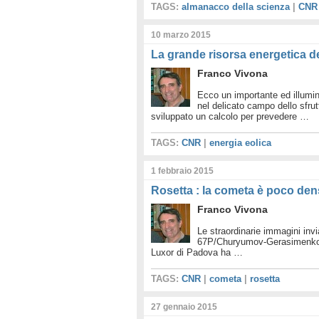
TAGS:
almanacco della scienza
|
CNR
10 marzo 2015
La grande risorsa energetica d
Franco Vivona
Ecco un importante ed illumina
nel delicato campo dello sfru
sviluppato un calcolo per prevedere …
TAGS:
CNR
|
energia eolica
1 febbraio 2015
Rosetta : la cometa è poco den
Franco Vivona
Le straordinarie immagini invi
67P/Churyumov-Gerasimenko son
Luxor di Padova ha …
TAGS:
CNR
|
cometa
|
rosetta
27 gennaio 2015