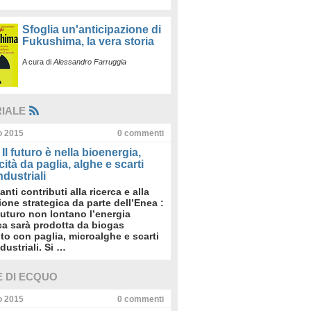
Sfoglia un'anticipazione di
Fukushima, la vera storia
A cura di
Alessandro Farruggia
RIALE
io 2015
0
commenti
Il futuro è nella bioenergia,
icità da paglia, alghe e scarti
dustriali
anti contributi alla ricerca e alla
sione strategica da parte dell’Enea :
futuro non lontano l’energia
ica sarà prodotta da biogas
to con paglia, microalghe e scarti
dustriali. Si …
E DI ECQUO
io 2015
0
commenti