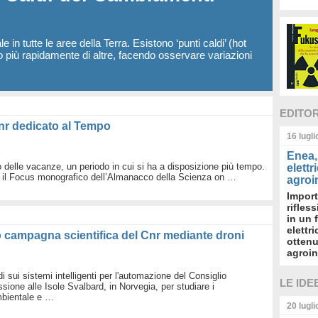
in tutte le aree della Terra. Esistono ‘punti caldi’ (hot
o più rapidamente di altre, facendo osservare variazioni
EDITO
nr dedicato al Tempo
16 lugl
Enea, 
o delle vacanze, un periodo in cui si ha a disposizione più tempo.
elettr
o il Focus monografico dell’Almanacco della Scienza on …
agroin
Import
rifles
in un 
elettr
co campagna scientifica del Cnr mediante droni
ottenu
agroin
udi sui sistemi intelligenti per l'automazione del Consiglio
LE IDE
ssione alle Isole Svalbard, in Norvegia, per studiare i
mbientale e …
20 lugl