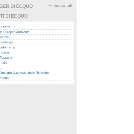
GGER DI ECQUO
+ mostra tutti
TI DI ECQUO
ti Verdi
ia Europea Ambiente
conomia
ntenergia
della Terra
otizie
Toscana
talia
ko
nsiglio Nazionale delle Ricerche
fabeta
lle città
onomisti
adio
ol
ol
Me.it
peace
report
- Istituto Superiore per la Protezione e la
a Ambientale
ova Ecologia