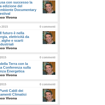
usa con successo la
a edizione del
iAmbiente Documentary
estival
nco Vivona
io 2015
0
commenti
Il futuro è nella
rgia, elettricità da
, alghe e scarti
dustriali
nco Vivona
 2015
0
commenti
della Terra con la
a Conferenza sulla
enza Energetica
nco Vivona
 2015
0
commenti
 Punti Caldi dei
amenti Climatici
nco Vivona