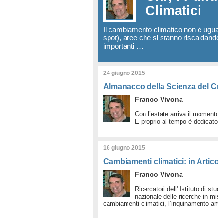
Climatici
Il cambiamento climatico non è uguale 
spot), aree che si stanno riscaldand
importanti …
24 giugno 2015
Almanacco della Scienza del C
Franco Vivona
Con l’estate arriva il moment
E proprio al tempo è dedicat
16 giugno 2015
Cambiamenti climatici: in Arti
Franco Vivona
Ricercatori dell' Istituto di st
nazionale delle ricerche in mi
cambiamenti climatici, l’inquinamento a