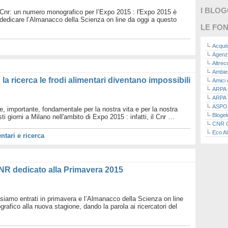
I BLO
Cnr: un numero monografico per l’Expo 2015 : l'Expo 2015 è
dedicare l’Almanacco della Scienza on line da oggi a questo
LE FON
Acquis
Agenz
Altre
Ambie
a ricerca le frodi alimentari diventano impossibili
Amici 
ARPA n
ARPA 
ASPO I
, importante, fondamentale per la nostra vita e per la nostra
Bloge
ti giorni a Milano nell'ambito di Expo 2015 : infatti, il Cnr …
CNR Co
Eco Al
ntari e ricerca
Eco da
Ecoec
Eco R
Finans
NR dedicato alla Primavera 2015
Finans
Green
Green
siamo entrati in primavera e l’Almanacco della Scienza on line
Green
afico alla nuova stagione, dando la parola ai ricercatori del
ISPRA 
Ricerc
La nu