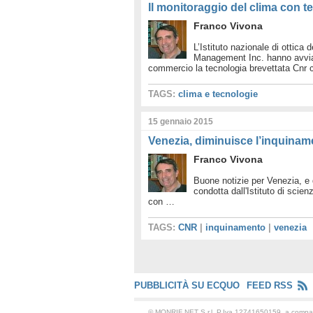
Il monitoraggio del clima con te
Franco Vivona
L’Istituto nazionale di ottica
Management Inc. hanno avviat
commercio la tecnologia brevettata Cnr
TAGS:
clima e tecnologie
15 gennaio 2015
Venezia, diminuisce l’inquiname
Franco Vivona
Buone notizie per Venezia, e q
condotta dall'Istituto di scie
con …
TAGS:
CNR
|
inquinamento
|
venezia
PUBBLICITÀ SU ECQUO
FEED RSS
© MONRIF NET S.r.l. P.Iva 12741650159, a comp