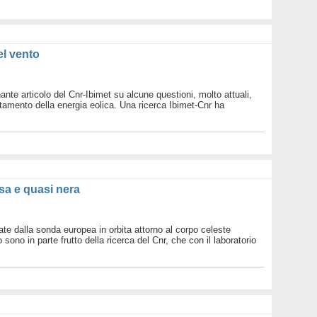
Legam
Metan
Mondo 
Nuove 
el vento
Petrol
Pianet
Ruote 
Sottob
nte articolo del Cnr-Ibimet su alcune questioni, molto attuali,
ttamento della energia eolica. Una ricerca Ibimet-Cnr ha
Terra
Valori
Villag
WWF d
WWF n
sa e quasi nera
ate dalla sonda europea in orbita attorno al corpo celeste
o in parte frutto della ricerca del Cnr, che con il laboratorio