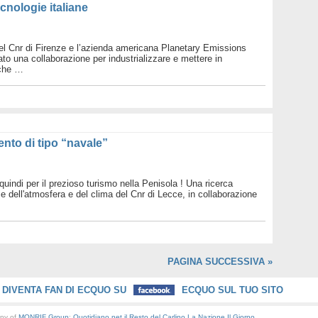
cnologie italiane
 del Cnr di Firenze e l’azienda americana Planetary Emissions
o una collaborazione per industrializzare e mettere in
 che …
nto di tipo “navale”
uindi per il prezioso turismo nella Penisola ! Una ricerca
nze dell'atmosfera e del clima del Cnr di Lecce, in collaborazione
PAGINA SUCCESSIVA »
DIVENTA FAN DI ECQUO SU
ECQUO SUL TUO SITO
any of
MONRIF Group
:
Quotidiano.net
il Resto del Carlino
La Nazione
Il Giorno