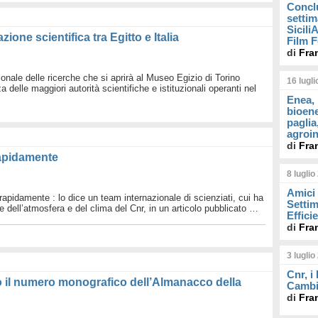
Concl
settim
Sicil
ione scientifica tra Egitto e Italia
Film F
di
Fra
onale delle ricerche che si aprirà al Museo Egizio di Torino
16 lugl
 delle maggiori autorità scientifiche e istituzionali operanti nel
Enea, 
bioene
paglia
agroin
di
Fra
rapidamente
8 luglio
Amici 
apidamente : lo dice un team internazionale di scienziati, cui ha
Settim
ze dell’atmosfera e del clima del Cnr, in un articolo pubblicato …
Effici
di
Fra
3 luglio
Cnr, i
o il numero monografico dell’Almanacco della
Cambi
di
Fra