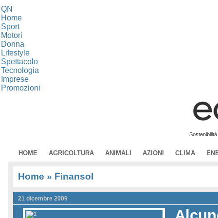
QN
Home
Sport
Motori
Donna
Lifestyle
Spettacolo
Tecnologia
Imprese
Promozioni
Sostenibilit
HOME
AGRICOLTURA
ANIMALI
AZIONI
CLIMA
EN
Home
» Finansol
21 dicembre 2009
Alcun