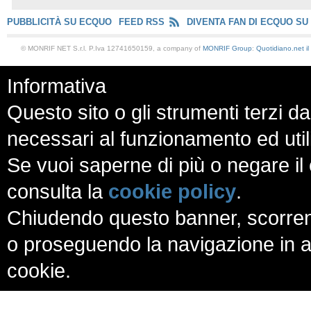
PUBBLICITÀ SU ECQUO
FEED RSS
DIVENTA FAN DI ECQUO SU
© MONRIF NET S.r.l. P.Iva 12741650159, a company of
MONRIF Group
:
Quotidiano.net
i
Informativa
Questo sito o gli strumenti terzi da
necessari al funzionamento ed utili a
Se vuoi saperne di più o negare il 
consulta la
cookie policy
.
Chiudendo questo banner, scorren
o proseguendo la navigazione in al
cookie.