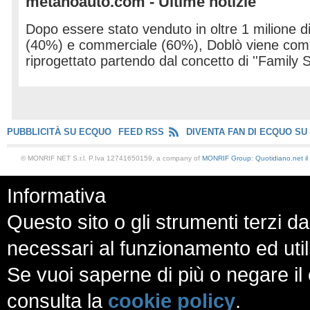
metanoauto.com - Ultime notizie
Dopo essere stato venduto in oltre 1 milione di
(40%) e commerciale (60%), Doblò viene co
riprogettato partendo dal concetto di ''Family S
PUBBLICITÀ SU ECQUO
FEED RSS
DIVENTA FAN DI ECQUO SU
© MONRIF NET S.r.l. P.Iva 12741650159, a company of
MONRIF Group
:
Quotidiano.net
i
Informativa
Questo sito o gli strumenti terzi da
necessari al funzionamento ed utili a
Se vuoi saperne di più o negare il 
consulta la
cookie policy
.