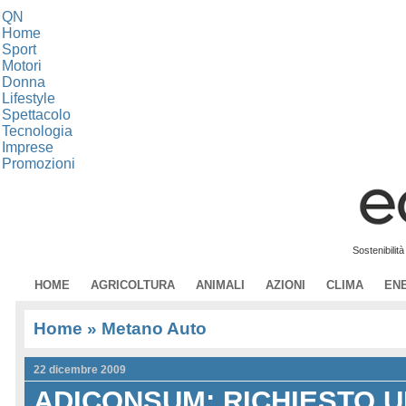
QN
Home
Sport
Motori
Donna
Lifestyle
Spettacolo
Tecnologia
Imprese
Promozioni
Sostenibilit
HOME
AGRICOLTURA
ANIMALI
AZIONI
CLIMA
EN
Home
» Metano Auto
22 dicembre 2009
ADICONSUM: RICHIESTO 