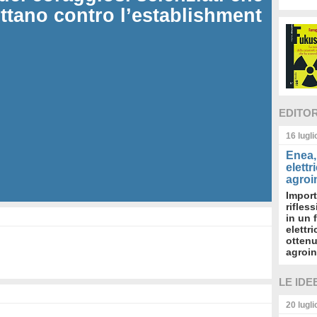
ottano contro l’establishment
EDITO
16 lugl
Enea, 
elettr
agroin
Import
rifles
in un 
elettr
ottenu
agroin
LE IDE
20 lugl