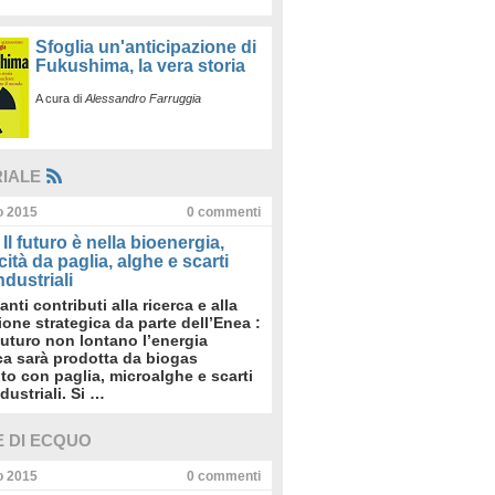
Sfoglia un'anticipazione di
Fukushima, la vera storia
A cura di
Alessandro Farruggia
RIALE
io 2015
0
commenti
Il futuro è nella bioenergia,
icità da paglia, alghe e scarti
dustriali
anti contributi alla ricerca e alla
sione strategica da parte dell’Enea :
futuro non lontano l’energia
ica sarà prodotta da biogas
to con paglia, microalghe e scarti
dustriali. Si …
E DI ECQUO
io 2015
0
commenti