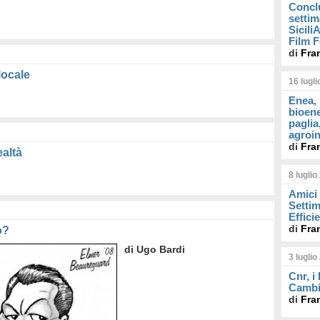
Concl
settim
Sicil
Film F
di
Fra
locale
16 lugl
Enea, 
bioene
paglia
agroin
di
Fra
ealtà
8 luglio
Amici 
Settim
Effici
di
Fra
o?
di Ugo Bardi
3 luglio
Cnr, i
Cambi
di
Fra