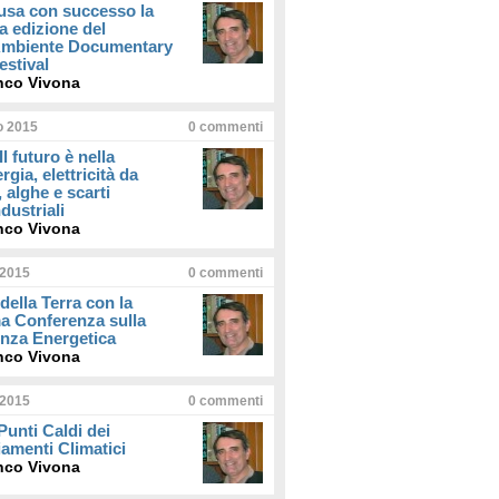
usa con successo la
a edizione del
iAmbiente Documentary
estival
nco Vivona
io 2015
0
commenti
Il futuro è nella
rgia, elettricità da
, alghe e scarti
dustriali
nco Vivona
 2015
0
commenti
della Terra con la
a Conferenza sulla
enza Energetica
nco Vivona
 2015
0
commenti
 Punti Caldi dei
amenti Climatici
nco Vivona