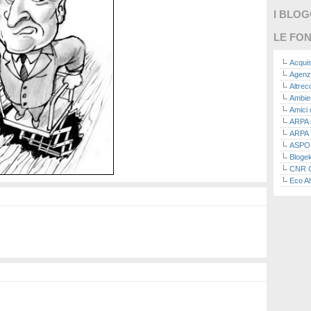
I BLO
LE FON
Acquis
Agenz
Altre
Ambie
Amici 
ARPA n
ARPA 
ASPO I
Bloge
CNR Co
Eco Al
Eco da
Ecoec
Eco R
Finans
Finans
Green
Green
Green
ISPRA 
Ricerc
La nu