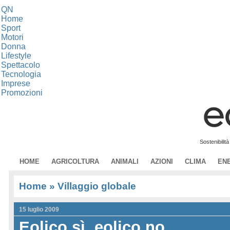
QN
Home
Sport
Motori
Donna
Lifestyle
Spettacolo
Tecnologia
Imprese
Promozioni
Sostenibilit
HOME
AGRICOLTURA
ANIMALI
AZIONI
CLIMA
EN
Home
» Villaggio globale
15 luglio 2009
Eolico sì, eolico no