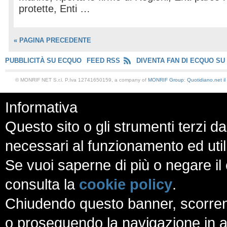
protette, Enti …
« PAGINA PRECEDENTE
PUBBLICITÀ SU ECQUO
FEED RSS
DIVENTA FAN DI ECQUO SU
© MONRIF NET S.r.l. P.Iva 12741650159, a company of
MONRIF Group
:
Quotidiano.net
i
Informativa
Questo sito o gli strumenti terzi da
necessari al funzionamento ed utili a
Se vuoi saperne di più o negare il 
consulta la
cookie policy
.
Chiudendo questo banner, scorren
o proseguendo la navigazione in al