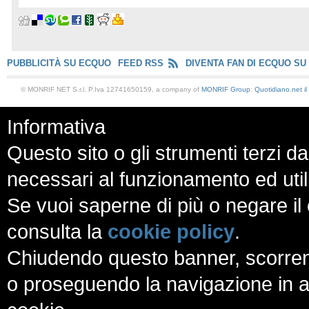
PUBBLICITÀ SU ECQUO
FEED RSS
DIVENTA FAN DI ECQUO SU
© MONRIF NET S.r.l. P.Iva 12741650159, a company of
MONRIF Group
:
Quotidiano.net
i
Informativa
Questo sito o gli strumenti terzi da
necessari al funzionamento ed utili a
Se vuoi saperne di più o negare il 
consulta la
cookie policy
.
Chiudendo questo banner, scorren
o proseguendo la navigazione in al