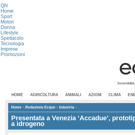
QN
Home
Sport
Motori
Donna
Lifestyle
Spettacolo
Tecnologia
Imprese
Promozioni
Sostenibilit
HOME
AGRICOLTURA
ANIMALI
AZIONI
CLIMA
EN
Home
»
Redazione Ecquo
»
Industria
»
Presentata a Venezia ‘Accadue’, prototi
a idrogeno