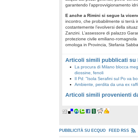
garantendo l’approvvigionamento idri
E anche a Rimini si segue la vice
incontro, che probabilmente si terrà 
costantemente l’evolversi della situa
Zanzini. L’assessore di palazzo Garamp
protezione civile emiliano-romagnola è 
omologa in Provincia, Stefania Sabba
Articoli simili pubblicati s
La procura di Milano blocca megal
diossine, fenoli
Il Pd: "Isola Serafini sul Po va bo
Ambiente, perdita da una ex raff
Articoli simili provenienti da
PUBBLICITÀ SU ECQUO
FEED RSS