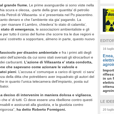
 al grande fiume.
Le prime avanguardie si sono viste nella
a scura e oleosa, -parte della gran quantita’ di petrolio
rda Petroli di Villasanta- si e’ presentata nel Po piacentino.
tanto denaro e che l’ambiente sta gia’ pagando. La
 per risanare il Lambro, chiedera’ lo stato di calamita’,
o stato di emergenza
, le associazioni ambientaliste e gli
e per tutto il corso del fiume che scorre tra le due regioni e
 sara’ costretto a sopportare, almeno in parte, questo nuovo
EDITO
16 lugl
fascicolo per disastro ambientale
e fra i primi atti degli
Enea, 
batoi dell’azienda da cui sono stati sversati gli idrocarburi e
elettr
 dei carburanti.
L’azione di Villasanta e’ stata condotta,
agroin
sone che sapevano come azionare le valvole e
Import
atoi pieni
. L’accusa e’ comunque a carico di ignoti: ci sara’
rifles
anza della ditta che potrebbero aver inquadrato gli autori del
in un 
e in quanto l’unica telecamera dell’impianto, posta sul
elettr
batoi.
ottenu
agroin
a deciso di intervenire in maniera dolosa e vigliacca
,
he e’ di tutti. Ci deve essere una ribellione contro questi
LE IDE
nsabili e assicurati alla giustizia, e la giustizia contro
rigorosa”,
ha detto
Roberto Formigoni.
20 lugl