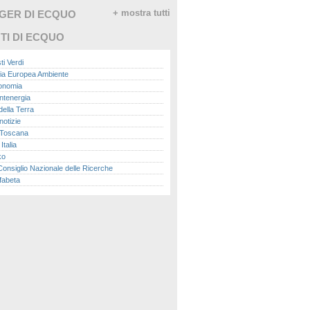
GGER DI ECQUO
+ mostra tutti
TI DI ECQUO
ti Verdi
ia Europea Ambiente
conomia
ntenergia
della Terra
otizie
Toscana
talia
ko
nsiglio Nazionale delle Ricerche
fabeta
lle città
onomisti
adio
ol
ol
Me.it
peace
report
- Istituto Superiore per la Protezione e la
a Ambientale
ova Ecologia