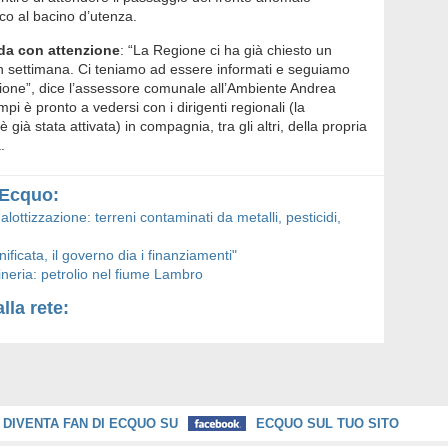
co al bacino d’utenza.
nda con attenzione
: “La Regione ci ha già chiesto un
in settimana. Ci teniamo ad essere informati e seguiamo
zione”, dice l’assessore comunale all’Ambiente Andrea
i è pronto a vedersi con i dirigenti regionali (la
già stata attivata) in compagnia, tra gli altri, della propria
.
u Ecquo:
ottizzazione: terreni contaminati da metalli, pesticidi,
nificata, il governo dia i finanziamenti"
ineria: petrolio nel fiume Lambro
lla rete:
DIVENTA FAN DI ECQUO SU
ECQUO SUL TUO SITO