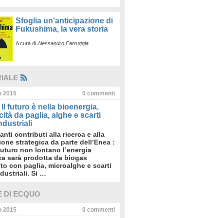
Sfoglia un'anticipazione di
Fukushima, la vera storia
A cura di
Alessandro Farruggia
RIALE
io 2015
0
commenti
Il futuro è nella bioenergia,
icità da paglia, alghe e scarti
dustriali
anti contributi alla ricerca e alla
sione strategica da parte dell’Enea :
futuro non lontano l’energia
ica sarà prodotta da biogas
to con paglia, microalghe e scarti
dustriali. Si …
E DI ECQUO
io 2015
0
commenti