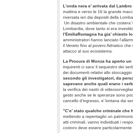
L’onda nera e’ arrivata dal Lambro
mattina e verso le 16 la grande macchi
riversata ieri dai depositi della Lomba
Un disastro ambientale che costera’ 
Lombardia, dove tanto si era investito
l’EmiliaRomagna ha gia’ chiesto l
amministratori hanno lanciato l’allarm
il Veneto fino al povero Adriatico che
attacco al suo ecosistema.
La Procura di Monza ha aperto un 
inquirenti ci sara’ il sequestro dei ser
dei documenti relativi allo stoccaggio
secondo gli investigatori, da per
sapevano anche quali erano i serb
la verifica dei nastri di videosorvegli
gesto anche se le speranze sono poch
cancello d’ingresso, e’ lontana dai ser
”C’e’ stato qualche criminale che h
mettendo a repentaglio un patrimonio c
atti criminali, vanno individuati i respo
costoro deve essere particolarmente 