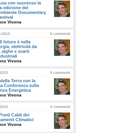
usa con successo la
a edizione del
iAmbiente Documentary
estival
nco Vivona
io 2015
0
commenti
Il futuro è nella
rgia, elettricità da
, alghe e scarti
dustriali
nco Vivona
 2015
0
commenti
della Terra con la
a Conferenza sulla
enza Energetica
nco Vivona
 2015
0
commenti
 Punti Caldi dei
amenti Climatici
nco Vivona