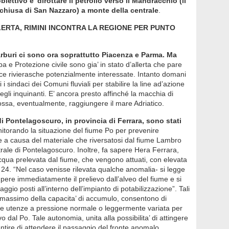
biettivo e’ dirottare il petrolio verso il Mandracchio (il
Legam
 chiusa di San Nazzaro) a monte della centrale
.
Metan
Mondo 
LERTA, RIMINI INCONTRA LA REGIONE PER PUNTO
Nuove 
Petrol
Pianet
rburi ci sono ora soprattutto Piacenza e Parma. Ma
Ruote 
a e Protezione civile sono gia’ in stato d’allerta che pare
Sottob
ince rivierasche potenzialmente interessate. Intanto domani
Terra
 i sindaci dei Comuni fluviali per stabilire la line ad’azione
Valori
egli inquinanti. E’ ancora presto affinché la macchia di
Villag
WWF d
ossa, eventualmente, raggiungere il mare Adriatico.
WWF n
 di Pontelagoscuro, in provincia di Ferrara, sono stati
torando la situazione del fiume Po per prevenire
e a causa del materiale che riversatosi dal fiume Lambro
trale di Pontelagoscuro. Inoltre, fa sapere Hera Ferrara,
ll’acqua prelevata dal fiume, che vengono attuati, con elevata
 24. “Nel caso venisse rilevata qualche anomalia- si legge
mpere immediatamente il prelievo dall’alveo del fiume e si
naggio posti all’interno dell’impianto di potabilizzazione”. Tali
llo massimo della capacita’ di accumulo, consentono di
le utenze a pressione normale o leggermente variata per
o dal Po. Tale autonomia, unita alla possibilita’ di attingere
entire di attendere il passaggio del fronte anomalo