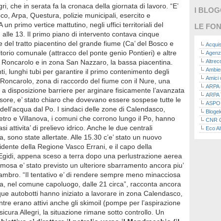
gri, che in serata fa la cronaca della giornata di lavoro. “E’
I BLO
oco, Arpa, Questura, polizie municipali, esercito e
 un primo vertice mattutino, negli uffici territoriali del
LE FON
 alle 13. Il primo piano di intervento contava cinque
 del tratto piacentino del grande fiume (Ca’ del Bosco e
Acquis
ritorio comunale (attracco del ponte genio Pontieri) e altre
Agenz
a Roncarolo e in zona San Nazzaro, la bassa piacentina.
Altre
Ambie
i, lunghi tubi per garantire il primo contenimento degli
Amici 
A Roncarolo, zona di raccordo del fiume con il Nure, una
ARPA n
o a disposizione barriere per arginare fisicamente l’avanzata
ARPA 
essore, e’ stato chiaro che dovevano essere sospese tutte le
ASPO I
to dell’acqua dal Po. I sindaci delle zone di Calendasco,
Bloge
etro e Villanova, i comuni che corrono lungo il Po, hanno
CNR Co
i attivita’ di prelievo idrico. Anche le due centrali
Eco Al
a, sono state allertate. Alle 15.30 c’e’ stato un nuovo
Eco da
Ecoec
sidente della Regione Vasco Errani, e il capo della
Eco R
 Egidi, appena sceso a terra dopo una perlustrazione aerea
Finans
lmosa e’ stato previsto un ulteriore sbarramento ancora piu’
Finans
Lambro. “Il tentativo e’ di rendere sempre meno minacciosa
Green
sa, nel comune capoluogo, dalle 21 circa”, racconta ancora
Green
nque autobotti hanno iniziato a lavorare in zona Calendasco,
Green
entre erano attivi anche gli skimoil (pompe per l’aspirazione
ISPRA 
Ricerc
ssicura Allegri, la situazione rimane sotto controllo. Un
La nu