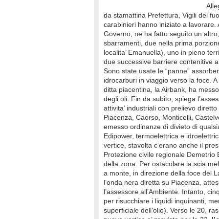
Alle
da stamattina Prefettura, Vigili del fu
carabinieri hanno iniziato a lavorare. A
Governo, ne ha fatto seguito un altro,
sbarramenti, due nella prima porzione
localita’ Emanuella), uno in pieno ter
due successive barriere contenitive 
Sono state usate le “panne” assorbent
idrocarburi in viaggio verso la foce. 
ditta piacentina, la Airbank, ha mess
degli oli. Fin da subito, spiega l’ass
attivita’ industriali con prelievo diret
Piacenza, Caorso, Monticelli, Castelv
emesso ordinanze di divieto di qualsias
Edipower, termoelettrica e idroelettric
vertice, stavolta c’erano anche il pre
Protezione civile regionale Demetrio
della zona. Per ostacolare la scia me
a monte, in direzione della foce del 
l’onda nera diretta su Piacenza, atte
l’assessore all’Ambiente. Intanto, ci
per risucchiare i liquidi inquinanti, m
superficiale dell’olio). Verso le 20, ra