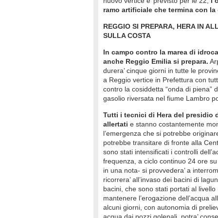
nuovo vertice e’ previsto per le 22,
l’o
ramo artificiale che termina con la
REGGIO SI PREPARA, HERA IN AL
SULLA COSTA
In campo contro la marea di idroca
anche Reggio Emilia si prepara.
Arp
durera’ cinque giorni in tutte le prov
a Reggio vertice in Prefettura con tutti
contro la cosiddetta “onda di piena” d
gasolio riversata nel fiume Lambro p
Tutti i tecnici di Hera del presidio
allertati
e stanno costantemente moni
l’emergenza che si potrebbe originar
potrebbe transitare di fronte alla Cen
sono stati intensificati i controlli de
frequenza, a ciclo continuo 24 ore su
in una nota- si provvedera’ a interro
ricorrera’ all’invaso dei bacini di lagu
bacini, che sono stati portati al live
mantenere l’erogazione dell’acqua al
alcuni giorni, con autonomia di preliev
acqua dai pozzi golenali, potra’ cons