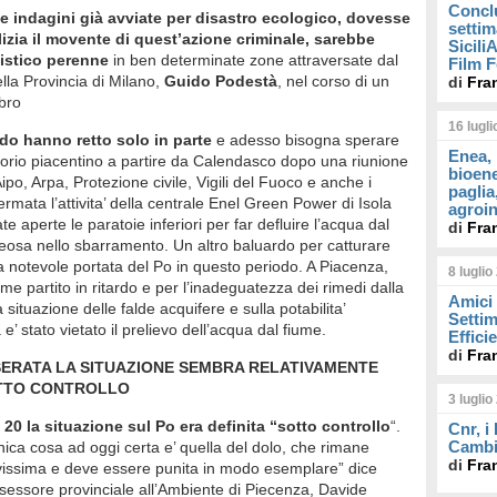
Concl
le indagini già avviate per disastro ecologico, dovesse
settim
lizia il movente di quest’azione criminale, sarebbe
Sicil
istico perenne
in ben determinate zone attraversate dal
Film F
ella Provincia di Milano,
Guido Podestà
, nel corso di un
di
Fra
bro
16 lugl
rdo hanno retto solo in parte
e adesso bisogna sperare
Enea, 
rritorio piacentino a partire da Calendasco dopo una riunione
bioene
 Aipo, Arpa, Protezione civile, Vigili del Fuoco e anche i
paglia
fermata l’attivita’ della centrale Enel Green Power di Isola
agroin
te aperte le paratoie inferiori per far defluire l’acqua dal
di
Fra
leosa nello sbarramento. Un altro baluardo per catturare
la notevole portata del Po in questo periodo. A Piacenza,
8 luglio
rme partito in ritardo e per l’inadeguatezza dei rimedi dalla
Amici 
situazione delle falde acquifere e sulla potabilita’
Settim
e’ stato vietato il prelievo dell’acqua dal fiume.
Effici
di
Fra
SERATA LA SITUAZIONE SEMBRA RELATIVAMENTE
TTO CONTROLLO
3 luglio
e 20 la situazione sul Po era definita “sotto controllo
“.
Cnr, i
Cambi
nica cosa ad oggi certa e’ quella del dolo, che rimane
di
Fra
vissima e deve essere punita in modo esemplare” dice
sessore provinciale all’Ambiente di Piecenza, Davide