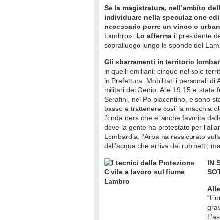
Se la magistratura, nell’ambito del
individuare nella speculazione edi
necessario porre un vincolo urban
Lambro».
Lo afferma
il presidente d
sopralluogo lungo le sponde del Lam
Gli sbarramenti in territorio lomba
in quelli emiliani: cinque nel solo te
in Prefettura. Mobilitati i personali di
militari del Genio. Alle 19.15 e’ stata 
Serafini, nel Po piacentino, e sono sta
basso e trattenere cosi’ la macchia o
l’onda nera che e’ anche favorita dal
dove la gente ha protestato per l’alla
Lombardia, l’Arpa ha rassicurato sulla 
dell’acqua che arriva dai rubinetti, ma 
IN 
SO
All
“L’u
gra
L’as