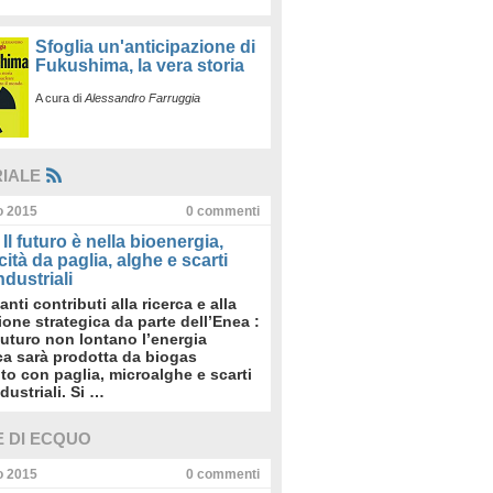
Sfoglia un'anticipazione di
Fukushima, la vera storia
A cura di
Alessandro Farruggia
RIALE
io 2015
0
commenti
Il futuro è nella bioenergia,
icità da paglia, alghe e scarti
dustriali
anti contributi alla ricerca e alla
sione strategica da parte dell’Enea :
futuro non lontano l’energia
ica sarà prodotta da biogas
to con paglia, microalghe e scarti
dustriali. Si …
E DI ECQUO
io 2015
0
commenti