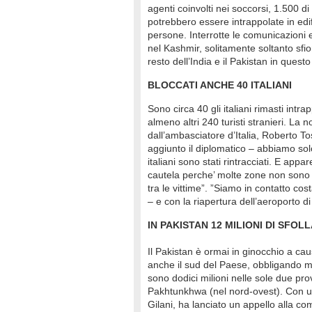
agenti coinvolti nei soccorsi, 1.500 d
potrebbero essere intrappolate in edifici
persone. Interrotte le comunicazioni e
nel Kashmir, solitamente soltanto sfi
resto dell’India e il Pakistan in quest
BLOCCATI ANCHE 40 ITALIANI
Sono circa 40 gli italiani rimasti intr
almeno altri 240 turisti stranieri. La 
dall’ambasciatore d’Italia, Roberto To
aggiunto il diplomatico – abbiamo sol
italiani sono stati rintracciati. E a
cautela perche’ molte zone non sono an
tra le vittime”. ”Siamo in contatto co
– e con la riapertura dell’aeroporto di
IN PAKISTAN 12 MILIONI DI SFOLL
Il Pakistan è ormai in ginocchio a ca
anche il sud del Paese, obbligando mi
sono dodici milioni nelle sole due pr
Pakhtunkhwa (nel nord-ovest). Con un
Gilani, ha lanciato un appello alla co