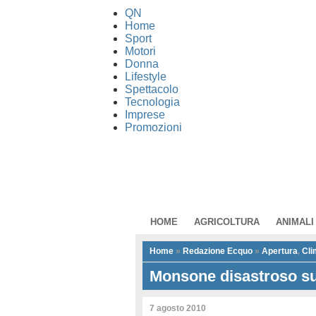
QN
Home
Sport
Motori
Donna
Lifestyle
Spettacolo
Tecnologia
Imprese
Promozioni
HOME
AGRICOLTURA
ANIMALI
Home
»
Redazione Ecquo
»
Apertura
,
Cli
Monsone disastroso su
7 agosto 2010