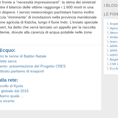
fronte a “necessità impressionanti”: la stima dei sinistrati
I BLO
ntre il bilancio delle vittime raggiunge i 1.600 morti in una
 dispersi. I servizi meteorologici pachistani hanno inoltre
LE FON
ccia “imminente” di inondazioni nella provincia meridionale
ione agricola di Katcha, lungo il fiune Indo. L’inviato speciale
Acquis
ert, ha detto che verrà lanciato un appello per la raccolta
Agenz
epidemie, dovute alla carenza di acqua potabile nelle zone
Altre
Ambie
Amici 
ARPA n
u Ecquo:
ARPA 
ASPO I
tano le renne di Babbo Natale
Bloge
etto serra
CNR Co
mento: presentazione del Progetto CRES
Eco Al
osto parliamo di trasporti
Eco da
Ecoec
lla rete:
Eco R
ocollo di Kyoto
Finans
o globale dal 2015
Finans
iamo quale....
Green
Green
to incerto
Green
ISPRA 
Ricerc
La nu