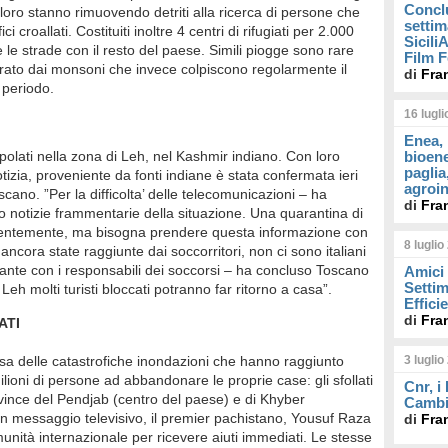
Concl
i loro stanno rimuovendo detriti alla ricerca di persone che
settim
 croallati. Costituiti inoltre 4 centri di rifugiati per 2.000
Sicil
 le strade con il resto del paese. Simili piogge sono rare
Film F
orato dai monsoni che invece colpiscono regolarmente il
di
Fra
o periodo.
16 lugl
Enea, 
appolati nella zona di Leh, nel Kashmir indiano. Con loro
bioene
paglia
notizia, proveniente da fonti indiane è stata confermata ieri
agroin
scano. ”Per la difficolta’ delle telecomunicazioni – ha
di
Fra
o notizie frammentarie della situazione. Una quarantina di
pparentemente, ma bisogna prendere questa informazione con
8 luglio
cora state raggiunte dai soccorritori, non ci sono italiani
stante con i responsabili dei soccorsi – ha concluso Toscano
Amici 
Settim
 Leh molti turisti bloccati potranno far ritorno a casa”.
Effici
di
Fra
ATI
usa delle catastrofiche inondazioni che hanno raggiunto
3 luglio
lioni di persone ad abbandonare le proprie case: gli sfollati
Cnr, i
ovince del Pendjab (centro del paese) e di Khyber
Cambi
 messaggio televisivo, il premier pachistano, Yousuf Raza
di
Fra
munità internazionale per ricevere aiuti immediati. Le stesse