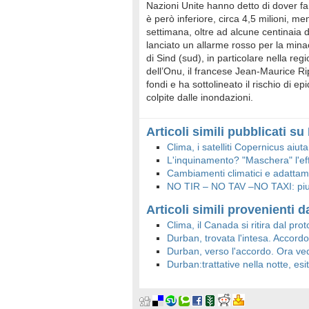
Nazioni Unite hanno detto di dover far 
è però inferiore, circa 4,5 milioni, me
settimana, oltre ad alcune centinaia di
lanciato un allarme rosso per la mina
di Sind (sud), in particolare nella reg
dell’Onu, il francese Jean-Maurice Rip
fondi e ha sottolineato il rischio di 
colpite dalle inondazioni.
Articoli simili pubblicati s
Clima, i satelliti Copernicus aiu
L'inquinamento? "Maschera" l'eff
Cambiamenti climatici e adatta
NO TIR – NO TAV –NO TAXI: piutt
Articoli simili provenienti da
Clima, il Canada si ritira dal prot
Durban, trovata l'intesa. Accord
Durban, verso l'accordo. Ora ved
Durban:trattative nella notte, esi