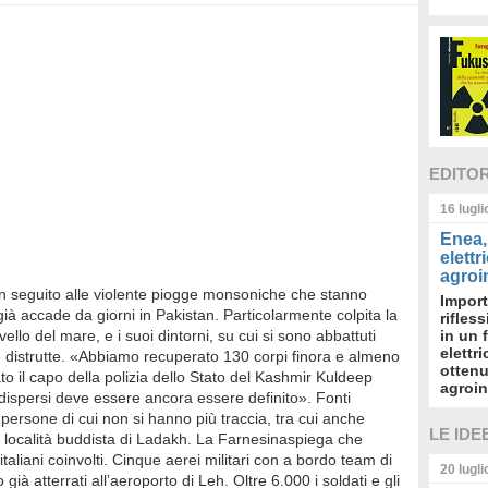
EDITO
16 lugl
Enea, 
elettr
agroin
 in seguito alle violente piogge monsoniche che stanno
Import
ià accade da giorni in Pakistan. Particolarmente colpita la
rifles
ivello del mare, e i suoi dintorni, su cui si sono abbattuti
in un 
elettr
e distrutte. «Abbiamo recuperato 130 corpi finora e almeno
ottenu
to il capo della polizia dello Stato del Kashmir Kuldeep
agroin
 dispersi deve essere ancora essere definito». Fonti
 persone di cui non si hanno più traccia, tra cui anche
LE IDE
o la località buddista di Ladakh. La Farnesinaspiega che
aliani coinvolti. Cinque aerei militari con a bordo team di
20 lugl
già atterrati all’aeroporto di Leh. Oltre 6.000 i soldati e gli