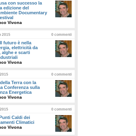
usa con successo la
a edizione del
iAmbiente Documentary
estival
nco Vivona
io 2015
0
commenti
Il futuro è nella
rgia, elettricità da
, alghe e scarti
dustriali
nco Vivona
 2015
0
commenti
della Terra con la
a Conferenza sulla
enza Energetica
nco Vivona
 2015
0
commenti
 Punti Caldi dei
amenti Climatici
nco Vivona