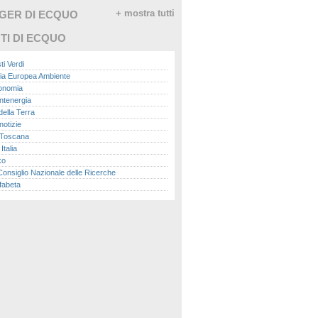
GGER DI ECQUO
+ mostra tutti
TI DI ECQUO
ti Verdi
ia Europea Ambiente
conomia
ntenergia
della Terra
otizie
Toscana
talia
ko
nsiglio Nazionale delle Ricerche
fabeta
lle città
onomisti
adio
ol
ol
Me.it
peace
report
- Istituto Superiore per la Protezione e la
a Ambientale
ova Ecologia