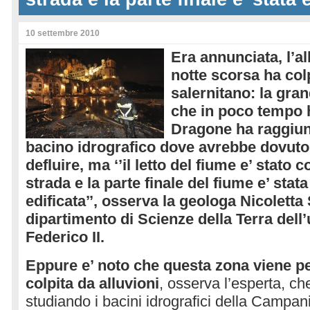
10 settembre 2010
Era annunciata, l’al
notte scorsa ha colp
salernitano: la gr
che in poco tempo h
Dragone ha raggiun
bacino idrografico dove avrebbe dovut
defluire, ma ‘’il letto del fiume e’ stato
strada e la parte finale del fiume e’ st
edificata’’, osserva la geologa Nicoletta
dipartimento di Scienze della Terra dell’
Federico II.
Eppure e’ noto che questa zona viene p
colpita da alluvioni
, osserva l’esperta, ch
studiando i bacini idrografici della Campani