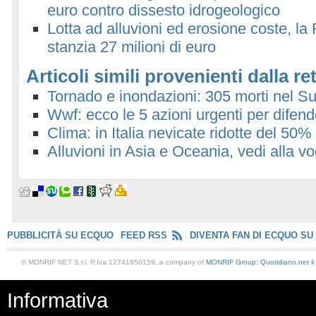
euro contro dissesto idrogeologico
Lotta ad alluvioni ed erosione coste, l
stanzia 27 milioni di euro
Articoli simili provenienti dalla re
Tornado e inondazioni: 305 morti nel Sud
Wwf: ecco le 5 azioni urgenti per difende
Clima: in Italia nevicate ridotte del 50%
Alluvioni in Asia e Oceania, vedi alla v
PUBBLICITÀ SU ECQUO
FEED RSS
DIVENTA FAN DI ECQUO SU
© MONRIF NET S.r.l. P.Iva 12741650159, a company of
MONRIF Group
:
Quotidiano.net
i
Informativa