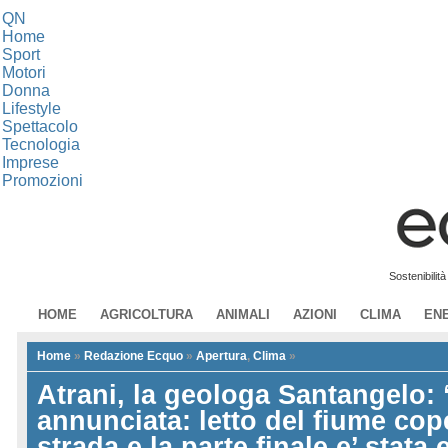
QN
Home
Sport
Motori
Donna
Lifestyle
Spettacolo
Tecnologia
Imprese
Promozioni
Sostenibilit
HOME
AGRICOLTURA
ANIMALI
AZIONI
CLIMA
EN
Home
»
Redazione Ecquo
»
Apertura
,
Clima
»
Atrani, la geologa Santangelo:
annunciata: letto del fiume co
strada e la parte finale e’ stata e