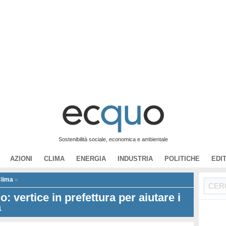
Sostenibilità sociale, economica e ambientale
AZIONI
CLIMA
ENERGIA
INDUSTRIA
POLITICHE
EDI
lima
»
: vertice in prefettura per aiutare i
a