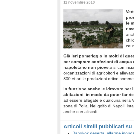
11 novembre 2010
Vert
pros
le 
rim
anch
chil
cau
Già ieri pomeriggio in molti di que
per comprare confezioni di acqua m
napoletano non piove
,e si comincia
organizzazioni di agricoltori e allev
300 ettari le produzioni ortive somme
In funzione anche le idrovore per l
abitazioni, in modo da poter far ri
ad essere allagate e qualcuna nella V
zona di Polla. Nel golfo di Napoli, int
anche con aliscafi.
Articoli simili pubblicati s
Bangkok deserta: allarme inond