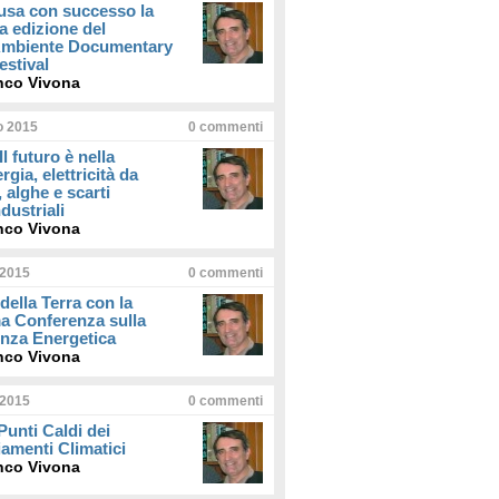
usa con successo la
a edizione del
iAmbiente Documentary
estival
nco Vivona
io 2015
0
commenti
Il futuro è nella
rgia, elettricità da
, alghe e scarti
dustriali
nco Vivona
 2015
0
commenti
della Terra con la
a Conferenza sulla
enza Energetica
nco Vivona
 2015
0
commenti
 Punti Caldi dei
amenti Climatici
nco Vivona