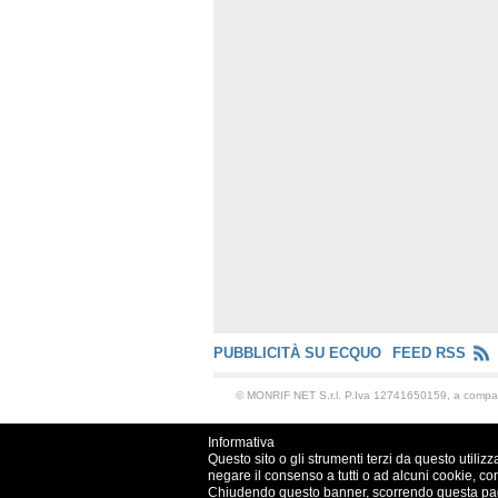
PUBBLICITÀ SU ECQUO
FEED RSS
© MONRIF NET S.r.l. P.Iva 12741650159, a comp
Informativa
Questo sito o gli strumenti terzi da questo utilizz
negare il consenso a tutti o ad alcuni cookie, co
Chiudendo questo banner, scorrendo questa pagin