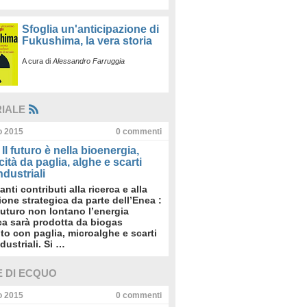
Sfoglia un'anticipazione di
Fukushima, la vera storia
A cura di
Alessandro Farruggia
RIALE
io 2015
0
commenti
Il futuro è nella bioenergia,
icità da paglia, alghe e scarti
dustriali
anti contributi alla ricerca e alla
sione strategica da parte dell’Enea :
futuro non lontano l’energia
ica sarà prodotta da biogas
to con paglia, microalghe e scarti
dustriali. Si …
E DI ECQUO
io 2015
0
commenti