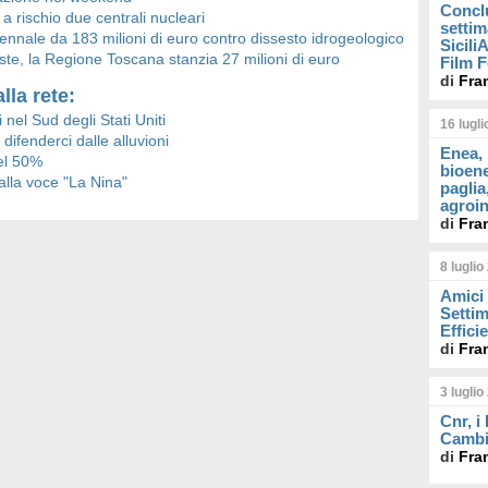
Concl
a rischio due centrali nucleari
settim
ennale da 183 milioni di euro contro dissesto idrogeologico
Sicil
ste, la Regione Toscana stanzia 27 milioni di euro
Film F
di
Fra
lla rete:
nel Sud degli Stati Uniti
16 lugl
difenderci dalle alluvioni
Enea, 
del 50%
bioene
 alla voce "La Nina"
paglia
agroin
di
Fra
8 luglio
Amici 
Settim
Effici
di
Fra
3 luglio
Cnr, i
Cambi
di
Fra