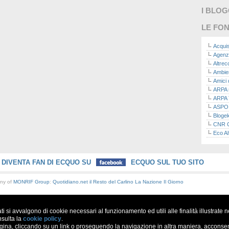
I BLO
LE FON
Acquis
Agenz
Altre
Ambie
Amici 
ARPA n
ARPA 
ASPO I
Bloge
CNR Co
Eco Al
Eco da
Ecoec
Eco R
DIVENTA FAN DI ECQUO SU
ECQUO SUL TUO SITO
Finans
Finans
any of
MONRIF Group
:
Quotidiano.net
il Resto del Carlino
La Nazione
Il Giorno
Green
Green
Green
ati si avvalgono di cookie necessari al funzionamento ed utili alle finalità illustrate 
ISPRA 
Ricerc
nsulta la
cookie policy
.
a, cliccando su un link o proseguendo la navigazione in altra maniera, acconsent
La nu