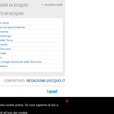
GGER DI ECQUO
+ mostra tutti
TI DI ECQUO
ti Verdi
ia Europea Ambiente
conomia
ntenergia
della Terra
otizie
Toscana
talia
ko
nsiglio Nazionale delle Ricerche
fabeta
lle città
onomisti
adio
CONTATTACI:
REDAZIONE@ECQUO.IT
ol
ol
Me.it
peace
report
×
nella cookie policy. Se vuoi saperne di più o
- Istituto Superiore per la Protezione e la
a Ambientale
i all’uso dei cookie.
ova Ecologia