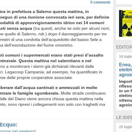
0
commenti
ice in prefettura a Salerno questa mattina, in
ieguo di una riunione convocata ieri sera, per definire
modalità di approvvigionamento idrico nei 14 comuni
asti senza acqua
(tra questi, anche se solo per alcuni rioni,
e quello di Salerno, ndr.) dopo il danneggiamento per tre
ometri di una condotta dell’acquedotto del basso Sele a
sa dell’esondazione del fiume omonimo.
EDITO
sti comuni i supermercati erano stati presi d’assalto
16 lugl
inerale. Questa mattina nel salernitano e nel
Enea, 
no a monitorare i danni già dichiarati rilevanti dalle
elettr
atori. Legacoop Campania, ad esempio, ha quantificato in
agroin
rse delle proprie cooperative associate.
Import
rifles
iberare dall’acqua cantinati e ammezzati in molte
in un 
entrare le famiglie sgomberate.
Molte strade continuano
elettr
alle del Diano viene ancora chiusa questa mattina nella
ottenu
anto, sono ripresi i collegamenti non solo con traghetti ma
agroin
LE IDE
u Ecquo:
20 lugl
azione nel weekend