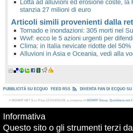
Lotta ad alluvioni ed erosione coste, l
stanzia 27 milioni di euro
Articoli simili provenienti dalla re
Tornado e inondazioni: 305 morti nel Sud
Wwf: ecco le 5 azioni urgenti per difende
Clima: in Italia nevicate ridotte del 50%
Alluvioni in Asia e Oceania, vedi alla v
PUBBLICITÀ SU ECQUO
FEED RSS
DIVENTA FAN DI ECQUO SU
© MONRIF NET S.r.l. P.Iva 12741650159, a company of
MONRIF Group
:
Quotidiano.net
i
Informativa
Questo sito o gli strumenti terzi da