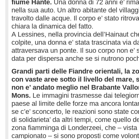
fiume Hante.
Una donna di 72 anni e’ rima
nella sua auto. Un altro abitante del villagg
travolto dalle acque. Il corpo e’ stato ritro
chiara la dinamica del fatto.
A Lessines, nella provincia dell’Hainaut che
colpite, una donna e’ stata trascinata via 
attraversava un ponte. Il suo corpo non e’ s
data per dispersa anche se si nutrono poc
Grandi parti delle Fiandre orientali, la 
con vaste aree sotto il livello del mare,
non e’ andato meglio nel Brabante Vallo
Mons.
Le immagini trasmesse dai telegior
paese al limite delle forze ma ancora lont
se c’e’ sconcerto, le reazioni sono state 
di solidarieta’ da altri tempi, come quello de
zona fiamminga di Londerzeei, che – vista
campionato – si sono proposti come volont