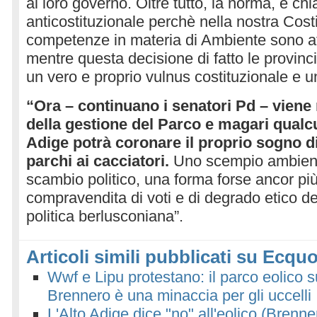
al loro governo. Oltre tutto, la norma, è ch
anticostituzionale perchè nella nostra Cost
competenze in materia di Ambiente sono aff
mentre questa decisione di fatto le provinc
un vero e proprio vulnus costituzionale e 
“Ora – continuano i senatori Pd – viene 
della gestione del Parco e magari qualc
Adige potrà coronare il proprio sogno di
parchi ai cacciatori.
Uno scempio ambient
scambio politico, una forma forse ancor più
compravendita di voti e di degrado etico de
politica berlusconiana”.
Articoli simili pubblicati su Ecquo
Wwf e Lipu protestano: il parco eolico su
Brennero è una minaccia per gli uccelli
L'Alto Adige dice "no" all'eolico (Brenn