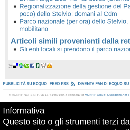
Regionalizzazione della gestione del P
poco) dello Stelvio: domani al Cdm
Parco nazionale (per ora) dello Stelvio, 
mobilitano
Articoli simili provenienti dalla re
Gli enti locali si prendono il parco nazi
PUBBLICITÀ SU ECQUO
FEED RSS
DIVENTA FAN DI ECQUO SU
© MONRIF NET S.r.l. P.Iva 12741650159, a company of
MONRIF Group
:
Quotidiano.net
i
Informativa
Questo sito o gli strumenti terzi da