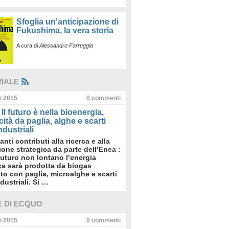
Sfoglia un'anticipazione di
Fukushima, la vera storia
A cura di
Alessandro Farruggia
RIALE
io 2015
0
commenti
Il futuro è nella bioenergia,
icità da paglia, alghe e scarti
dustriali
anti contributi alla ricerca e alla
sione strategica da parte dell’Enea :
futuro non lontano l’energia
ica sarà prodotta da biogas
to con paglia, microalghe e scarti
dustriali. Si …
E DI ECQUO
io 2015
0
commenti