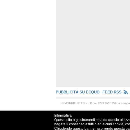
PUBBLICITÀ SU ECQUO
FEED RSS
© MONRIF NET S.r.l. P.Iva 12741650159, a comp
Informativa
Questo sito o gli strumenti terzi da questo utilizz
negare il consenso a tutti o ad alcuni cookie, co
Chiudendo questo banner, scorrendo questa pagin