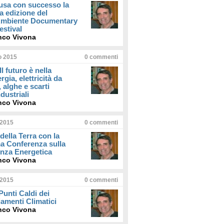
usa con successo la
a edizione del
iAmbiente Documentary
estival
nco Vivona
io 2015
0
commenti
Il futuro è nella
rgia, elettricità da
, alghe e scarti
dustriali
nco Vivona
 2015
0
commenti
della Terra con la
a Conferenza sulla
enza Energetica
nco Vivona
 2015
0
commenti
 Punti Caldi dei
amenti Climatici
nco Vivona