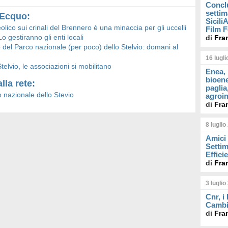
Concl
settim
u Ecquo:
Sicil
olico sui crinali del Brennero è una minaccia per gli uccelli
Film F
o gestiranno gli enti locali
di
Fra
 del Parco nazionale (per poco) dello Stelvio: domani al
16 lugl
telvio, le associazioni si mobilitano
Enea, 
bioene
lla rete:
paglia
co nazionale dello Stevio
agroin
di
Fra
8 luglio
Amici 
Settim
Effici
di
Fra
3 luglio
Cnr, i
Cambi
di
Fra