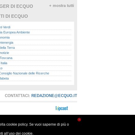
GGER DI ECQUO
+ mostra tutti
TI DI ECQUO
ti Verdi
ia Europea Ambiente
conomia
ntenergia
della Terra
otizie
Toscana
talia
ko
nsiglio Nazionale delle Ricerche
fabeta
lle città
onomisti
adio
CONTATTACI:
REDAZIONE@ECQUO.IT
ol
ol
Me.it
peace
report
×
nella cookie policy. Se vuoi saperne di più o
- Istituto Superiore per la Protezione e la
a Ambientale
i all’uso dei cookie.
ova Ecologia