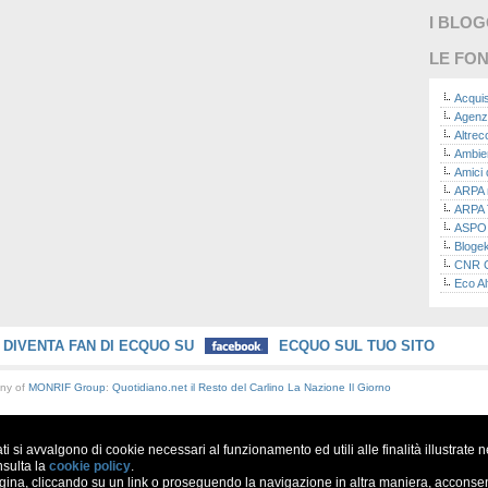
I BLO
LE FON
Acquis
Agenz
Altre
Ambie
Amici 
ARPA n
ARPA 
ASPO I
Bloge
CNR Co
Eco Al
Eco da
Ecoec
Eco R
DIVENTA FAN DI ECQUO SU
ECQUO SUL TUO SITO
Finans
Finans
any of
MONRIF Group
:
Quotidiano.net
il Resto del Carlino
La Nazione
Il Giorno
Green
Green
Green
ati si avvalgono di cookie necessari al funzionamento ed utili alle finalità illustrate 
ISPRA 
Ricerc
nsulta la
cookie policy
.
a, cliccando su un link o proseguendo la navigazione in altra maniera, acconsent
La nu