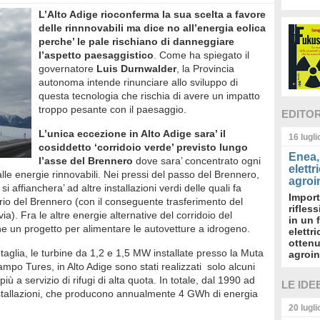
L’Alto Adige rioconferma la sua scelta a favore
delle rinnnovabili ma dice no all’energia eolica
perche’ le pale rischiano di danneggiare
l’aspetto paesaggistico
. Come ha spiegato il
governatore
Luis Durnwalder
, la Provincia
autonoma intende rinunciare allo sviluppo di
questa tecnologia che rischia di avere un impatto
troppo pesante con il paesaggio.
EDITO
L’unica eccezione in Alto Adige sara’ il
16 lugl
cosiddetto ‘corridoio verde’ previsto lungo
Enea, 
l’asse del Brennero
dove sara’ concentrato ogni
elettr
lle energie rinnovabili. Nei pressi del passo del Brennero,
agroin
 affianchera’ ad altre installazioni verdi delle quali fa
Import
ario del Brennero (con il conseguente trasferimento del
rifles
via). Fra le altre energie alternative del corridoio del
in un 
nche un progetto per alimentare le autovetture a idrogeno.
elettr
ottenu
taglia, le turbine da 1,2 e 1,5 MW installate presso la Muta
agroin
mpo Tures, in Alto Adige sono stati realizzati solo alcuni
iù a servizio di rifugi di alta quota. In totale, dal 1990 ad
LE IDE
installazioni, che producono annualmente 4 GWh di energia
20 lugl