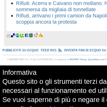
Rifiuti: Acerra e Caivano non mollano. 
sommersa da migliaia di tonnellate
Rifiuti, arrivano i primi camion da Napo
scoppia ancora la protesta
PUBBLICITÀ SU ECQUO
FEED RSS
DIVENTA FAN DI ECQUO SU
© MONRIF NET S.r.l. P.Iva 12741650159, a company of
MONRIF Group
:
Quotidiano.net
i
Informativa
Questo sito o gli strumenti terzi da
necessari al funzionamento ed utili a
Se vuoi saperne di più o negare il 