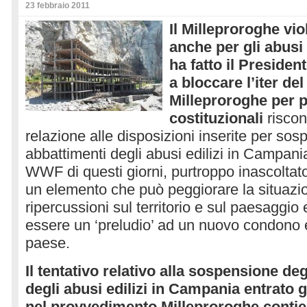
23 febbraio 2011
Il Milleproroghe vio
anche per gli abusi
ha fatto il Presiden
a bloccare l’iter de
Milleproroghe per p
costituzionali
riscon
relazione alle disposizioni inserite per sos
abbattimenti degli abusi edilizi in Campania
WWF di questi giorni, purtroppo inascoltato
un elemento che può peggiorare la situazi
ripercussioni sul territorio e sul paesaggio 
essere un ‘preludio’ ad un nuovo condono e
paese.
Il tentativo relativo alla sospensione de
degli abusi edilizi in Campania entrato 
nel provvedimento Milleproroghe contien