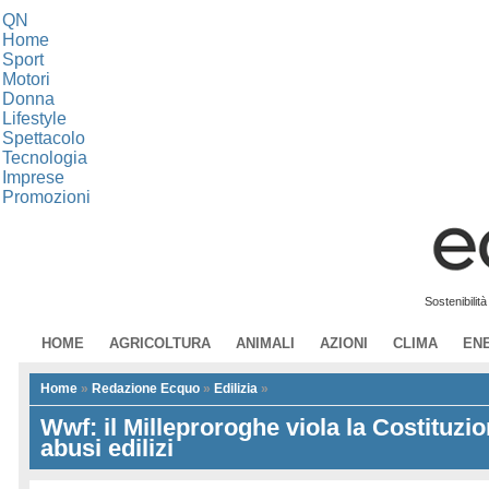
QN
Home
Sport
Motori
Donna
Lifestyle
Spettacolo
Tecnologia
Imprese
Promozioni
Sostenibilit
HOME
AGRICOLTURA
ANIMALI
AZIONI
CLIMA
EN
Home
»
Redazione Ecquo
»
Edilizia
»
Wwf: il Milleproroghe viola la Costituzi
abusi edilizi