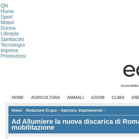
QN
Home
Sport
Motori
Donna
Lifestyle
Spettacolo
Tecnologia
Imprese
Promozioni
Sostenibilit
HOME
AGRICOLTURA
ANIMALI
AZIONI
CLIMA
EN
Home
»
Redazione Ecquo
»
Apertura
,
Inquinamento
»
Ad Allumiere la nuova discarica di Roma
mobilitazione