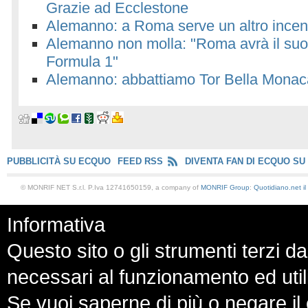
Grazie ad Ecclestone
Alemanno: a Roma serve un altro incener
Alemanno non molla: "Roma avrà il suo
Formula 1"
Alemanno: abbattiamo Tor Bella Monac
PUBBLICITÀ SU ECQUO
FEED RSS
DIVENTA FAN DI ECQUO SU
© MONRIF NET S.r.l. P.Iva 12741650159, a company of
MONRIF Group
:
Quotidiano.net
i
Informativa
Questo sito o gli strumenti terzi da
necessari al funzionamento ed utili a
Se vuoi saperne di più o negare il 