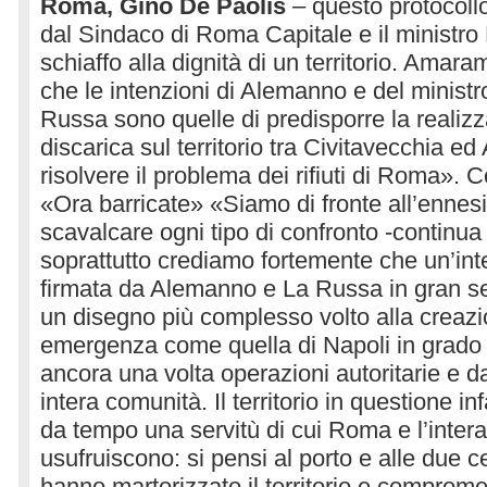
Roma, Gino De Paolis
– questo protocollo
dal Sindaco di Roma Capitale e il ministr
schiaffo alla dignità di un territorio. Ama
che le intenzioni di Alemanno e del ministr
Russa sono quelle di predisporre la reali
discarica sul territorio tra Civitavecchia ed
risolvere il problema dei rifiuti di Roma». 
«Ora barricate» «Siamo di fronte all’ennesi
scavalcare ogni tipo di confronto -continua
soprattutto crediamo fortemente che un’in
firmata da Alemanno e La Russa in gran seg
un disegno più complesso volto alla creazi
emergenza come quella di Napoli in grado d
ancora una volta operazioni autoritarie e 
intera comunità. Il territorio in questione in
da tempo una servitù di cui Roma e l’inter
usufruiscono: si pensi al porto e alle due c
hanno martorizzato il territorio e comprom