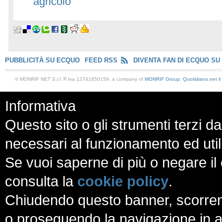
agricolo
PUBBLICITÀ SU ECQUO
FEED RSS
DIVENTA FAN DI ECQUO SU
© MONRIF NET S.r.l. P.Iva 12741650159, a company of
MONRIF Group
:
Quotidiano.net
i
Informativa
Questo sito o gli strumenti terzi da
necessari al funzionamento ed utili a
Se vuoi saperne di più o negare il 
consulta la
cookie policy
.
Chiudendo questo banner, scorren
o proseguendo la navigazione in al