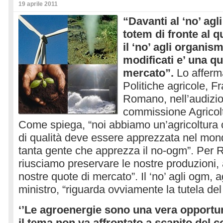
19 aprile 2011
“Davanti al ‘no’ agl
totem di fronte al q
il ‘no’ agli organi
modificati e’ una qu
mercato”.
Lo afferma
Politiche agricole, 
Romano, nell’audizio
commissione Agricol
Come spiega, “noi abbiamo un’agricoltura 
di qualità deve essere apprezzata nel mon
tanta gente che apprezza il no-ogm”. Per
riusciamo preservare le nostre produzioni,
nostre quote di mercato”. Il ‘no’ agli ogm, a
ministro, “riguarda ovviamente la tutela del
‘’Le agroenergie sono una vera opportun
il tema non va affrontato a scapito del