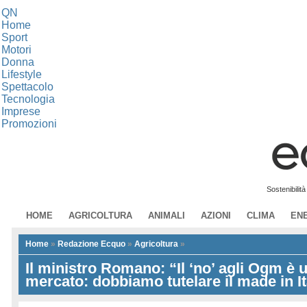
QN
Home
Sport
Motori
Donna
Lifestyle
Spettacolo
Tecnologia
Imprese
Promozioni
Sostenibilit
HOME
AGRICOLTURA
ANIMALI
AZIONI
CLIMA
EN
Home
»
Redazione Ecquo
»
Agricoltura
»
Il ministro Romano: “Il ‘no’ agli Ogm è 
mercato: dobbiamo tutelare il made in It