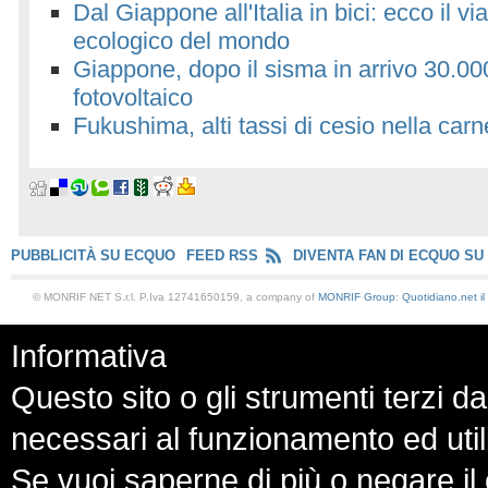
Dal Giappone all'Italia in bici: ecco il vi
ecologico del mondo
Giappone, dopo il sisma in arrivo 30.00
fotovoltaico
Fukushima, alti tassi di cesio nella car
PUBBLICITÀ SU ECQUO
FEED RSS
DIVENTA FAN DI ECQUO SU
© MONRIF NET S.r.l. P.Iva 12741650159, a company of
MONRIF Group
:
Quotidiano.net
i
Informativa
Questo sito o gli strumenti terzi da
necessari al funzionamento ed utili a
Se vuoi saperne di più o negare il 