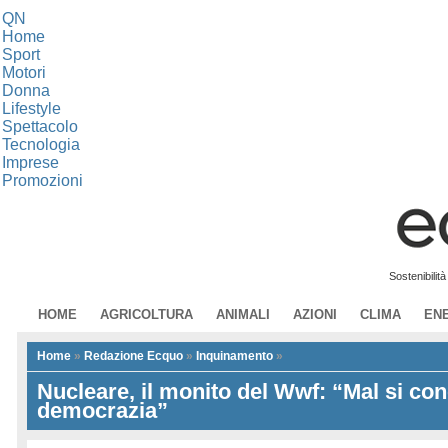
QN
Home
Sport
Motori
Donna
Lifestyle
Spettacolo
Tecnologia
Imprese
Promozioni
Sostenibilit
HOME
AGRICOLTURA
ANIMALI
AZIONI
CLIMA
EN
Home
»
Redazione Ecquo
»
Inquinamento
»
Nucleare, il monito del Wwf: “Mal si conc
democrazia”