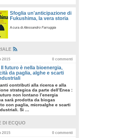
Sfoglia un'anticipazione di
Fukushima, la vera storia
A cura di
Alessandro Farruggia
RIALE
io 2015
0
commenti
Il futuro è nella bioenergia,
icità da paglia, alghe e scarti
dustriali
anti contributi alla ricerca e alla
sione strategica da parte dell’Enea :
futuro non lontano l’energia
ica sarà prodotta da biogas
to con paglia, microalghe e scarti
dustriali. Si …
E DI ECQUO
io 2015
0
commenti