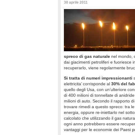
30 aprile 2011
spreco di gas naturale
nel mondo, c
dai giacimenti petroliferi e fuoriesc
recuperarlo, viene regolarmente brucia
Si tratta di numeri impressionanti
s
elettricita’ corrisponde al
30% del fa
quello degli Usa, con un’ulteriore c
di 400 milioni di tonnellate di anidri
milioni di auto. Secondo il rapporto d
trovare rimedi a questo spreco: tra le 
energia, oppure re-iniettarlo nel sott
calcolato che utilizzando il gas natural
ogni anno potrebbero essere recuperati 
vantaggi per le economie dei Paesi pr