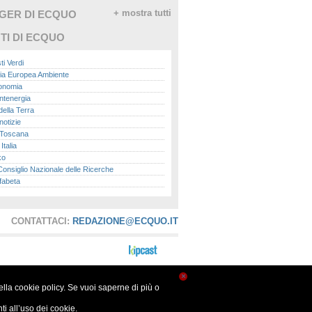
GGER DI ECQUO
+ mostra tutti
TI DI ECQUO
ti Verdi
ia Europea Ambiente
conomia
ntenergia
della Terra
otizie
Toscana
talia
ko
nsiglio Nazionale delle Ricerche
fabeta
lle città
onomisti
adio
CONTATTACI:
REDAZIONE@ECQUO.IT
ol
ol
Me.it
peace
report
×
nella cookie policy. Se vuoi saperne di più o
- Istituto Superiore per la Protezione e la
a Ambientale
i all’uso dei cookie.
ova Ecologia