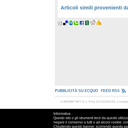
Articoli simili provenienti da
PUBBLICITÀ SU ECQUO
FEED RSS
© MONRIF NET S.r.l. P.Iva 12741650159, a comp
Informativa
Questo sito o gli strumenti terzi da questo utilizz
negare il consenso a tutti o ad alcuni cookie, co
Chiudendo questo banner, scorrendo questa pagin