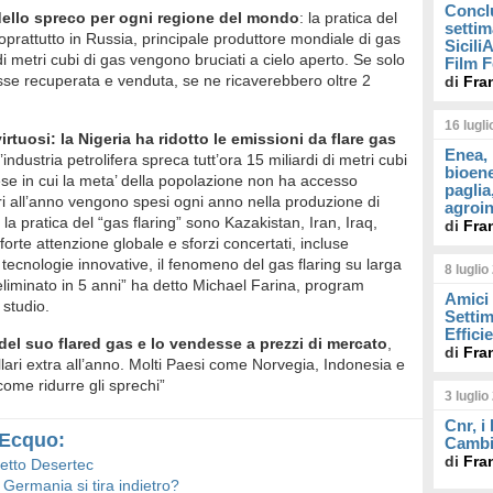
Concl
 dello spreco per ogni regione del mondo
: la pratica del
settim
oprattutto in Russia, principale produttore mondiale di gas
Sicil
i metri cubi di gas vengono bruciati a cielo aperto. Se solo
Film F
osse recuperata e venduta, se ne ricaverebbero oltre 2
di
Fra
16 lugl
rtuosi: la Nigeria ha ridotto le emissioni da flare gas
Enea, 
industria petrolifera spreca tutt’ora 15 miliardi di metri cubi
bioene
se in cui la meta’ della popolazione non ha accesso
paglia
ollari all’anno vengono spesi ogni anno nella produzione di
agroin
ne la pratica del “gas flaring” sono Kazakistan, Iran, Iraq,
di
Fra
forte attenzione globale e sforzi concertati, incluse
tecnologie innovative, il fenomeno del gas flaring su larga
8 luglio
liminato in 5 anni” ha detto Michael Farina, program
Amici 
studio.
Settim
Effici
 del suo flared gas e lo vendesse a prezzi di mercato
,
di
Fra
lari extra all’anno. Molti Paesi come Norvegia, Indonesia e
me ridurre gli sprechi”
3 luglio
Cnr, i
u Ecquo:
Cambi
di
Fra
ogetto Desertec
 Germania si tira indietro?