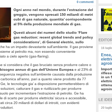
0
commenti
Ogni anno nel mondo, durante l’estrazione del
greggio, vengono sprecati 150 miliardi di metri
cubi di gas naturale, quantita’ corrispondente
al 5% della produzione mondiale di gas.
Questi alcuni dei numeri dello studio ‘Flare
gas reduction: recent global trends and policy
EDITO
considerations’, di General electric, sullo
he ha un impatto devastante sull’ambiente. Il gas proviene
16 lugl
e insieme al petrolio ma, non essendo conveniente
Enea, 
to a cielo aperto (gas-flaring).
elettr
agroin
e si considera che il gas bruciato senza produrre calore o
Import
bbisogno annuo di gas dell’Unione Europea
e al 23% di
rifles
onseguenza negativa sull’ambiente causata dalla produzione
in un 
de carbonica all’anno, pari a quanto viene prodotto da 77
elettr
i Ge, le tecnologie gia’ a disposizione permetterebbero di
ottenu
soluzioni, catturare il gas e riutilizzarlo per produrre
agroin
osuolo per incrementare l’estrazione di petrolio. Ge ha
e di scarto per produrre elettricita’ sicura e accessibile,
LE IDE
circa 20 miliardi di dollari di introiti, con evidenti
oduttori.
20 lugl