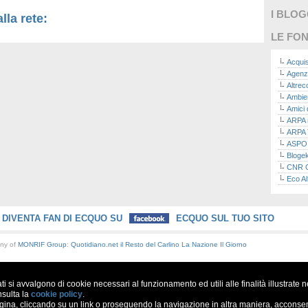
I BLO
lla rete:
LE FON
Acquis
Agenz
Altre
Ambie
Amici 
ARPA n
ARPA 
ASPO I
Bloge
CNR Co
Eco Al
Eco da
Ecoec
Eco R
DIVENTA FAN DI ECQUO SU
ECQUO SUL TUO SITO
Finans
Finans
any of
MONRIF Group
:
Quotidiano.net
il Resto del Carlino
La Nazione
Il Giorno
Green
Green
Green
ati si avvalgono di cookie necessari al funzionamento ed utili alle finalità illustrate 
ISPRA 
Ricerc
nsulta la
cookie policy
.
a, cliccando su un link o proseguendo la navigazione in altra maniera, acconsent
La nu