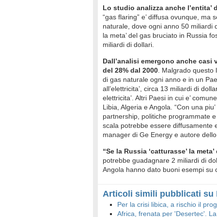
Lo studio analizza anche l’entita’
“gas flaring” e’ diffusa ovunque, ma s
naturale, dove ogni anno 50 miliardi d
la meta’ del gas bruciato in Russia f
miliardi di dollari.
Dall’analisi emergono anche casi vi
del 28% dal 2000
. Malgrado questo l’
di gas naturale ogni anno e in un Pae
all’elettricita’, circa 13 miliardi di d
elettricita’. Altri Paesi in cui e’ comu
Libia, Algeria e Angola. “Con una piu’ 
partnership, politiche programmate e 
scala potrebbe essere diffusamente e
manager di Ge Energy e autore dello 
“Se la Russia ‘catturasse’ la meta’
potrebbe guadagnare 2 miliardi di dol
Angola hanno dato buoni esempi su co
Articoli simili pubblicati s
Per la crisi libica, a rischio il pr
Africa, frenata per 'Desertec'. La