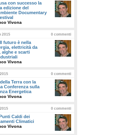
usa con successo la
a edizione del
iAmbiente Documentary
estival
nco Vivona
io 2015
0
commenti
Il futuro è nella
rgia, elettricità da
, alghe e scarti
dustriali
nco Vivona
 2015
0
commenti
della Terra con la
a Conferenza sulla
enza Energetica
nco Vivona
 2015
0
commenti
 Punti Caldi dei
amenti Climatici
nco Vivona