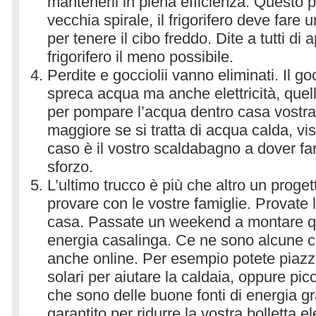
mantenerli in piena efficienza. Questo 
vecchia spirale, il frigorifero deve fare
per tenere il cibo freddo. Dite a tutti di a
frigorifero il meno possibile.
Perdite e gocciolii vanno eliminati. Il g
spreca acqua ma anche elettricità, quel
per pompare l’acqua dentro casa vostra
maggiore se si tratta di acqua calda, vi
caso è il vostro scaldabagno a dover f
sforzo.
L’ultimo trucco è più che altro un proget
provare con le vostre famiglie. Provate 
casa. Passate un weekend a montare qu
energia casalinga. Ce ne sono alcune c
anche online. Per esempio potete piazza
solari per aiutare la caldaia, oppure pic
che sono delle buone fonti di energia gr
garantito per ridurre la vostra bolletta ele