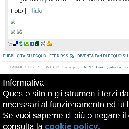
Foto |
Flickr
PUBBLICITÀ SU ECQUO
FEED RSS
DIVENTA FAN DI ECQUO SU
© MONRIF NET S.r.l. P.Iva 12741650159, a company of
MONRIF Group
:
Quotidiano.net
i
Informativa
Questo sito o gli strumenti terzi da
necessari al funzionamento ed utili a
Se vuoi saperne di più o negare il 
consulta la
cookie policy
.