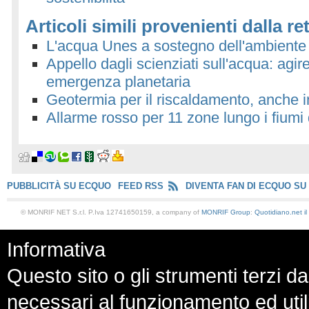
Articoli simili provenienti dalla re
L'acqua Unes a sostegno dell'ambiente
Appello dagli scienziati sull'acqua: agir
emergenza planetaria
Geotermia per il riscaldamento, anche i
Allarme rosso per 11 zone lungo i fiumi
PUBBLICITÀ SU ECQUO
FEED RSS
DIVENTA FAN DI ECQUO SU
© MONRIF NET S.r.l. P.Iva 12741650159, a company of
MONRIF Group
:
Quotidiano.net
i
Informativa
Questo sito o gli strumenti terzi da
necessari al funzionamento ed utili a