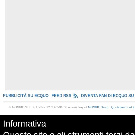
PUBBLICITÀ SU ECQUO
FEED RSS
DIVENTA FAN DI ECQUO SU
© MONRIF NET S.r.l. P.Iva 12741650159, a company of
MONRIF Group
:
Quotidiano.net
i
Informativa
Questo sito o gli strumenti terzi da