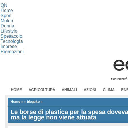
QN
Home
Sport
Motori
Donna
Lifestyle
Spettacolo
Tecnologia
Imprese
Promozioni
Sostenibilit
HOME
AGRICOLTURA
ANIMALI
AZIONI
CLIMA
EN
Home
»
»
blogeko
»
Le borse di plastica per la spesa dovev
ma la legge non viene attuata