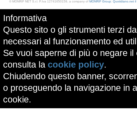
© MONRIF NET S.r.l. P.Iva 12741650159, a company of
MONRIF Group
:
Quotidiano.net
i
Informativa
Questo sito o gli strumenti terzi da
necessari al funzionamento ed utili a
Se vuoi saperne di più o negare il 
consulta la
cookie policy
.
Chiudendo questo banner, scorren
o proseguendo la navigazione in al
cookie.