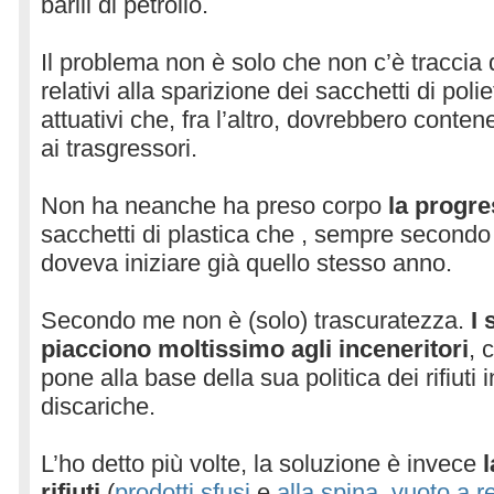
barili di petrolio.
Il problema non è solo che non c’è traccia
relativi alla sparizione dei sacchetti di polie
attuativi che, fra l’altro, dovrebbero conte
ai trasgressori.
Non ha neanche ha preso corpo
la progre
sacchetti di plastica che , sempre secondo
doveva iniziare già quello stesso anno.
Secondo me non è (solo) trascuratezza.
I 
piacciono moltissimo agli inceneritori
, 
pone alla base della sua politica dei rifiuti 
discariche.
L’ho detto più volte, la soluzione è invece
l
rifiuti
(
prodotti sfusi
e
alla spina
,
vuoto a r