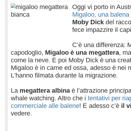
Oggi vi porto in Aust
Migaloo, una balena
Moby Dick
del racco
fece impazzire il ca
C’è una differenza: 
capodoglio,
Migaloo è una megattera
, ma
come la neve. E poi Moby Dick è una creatu
Migaloo è in carne ed ossa, adesso è nei ma
L’hanno filmata durante la migrazione.
La
megattera albina
è l’attrazione princip
whale watching. Altro che i
tentativi per ria
commerciale alle balene
! E adesso c’è
il v
vedere.