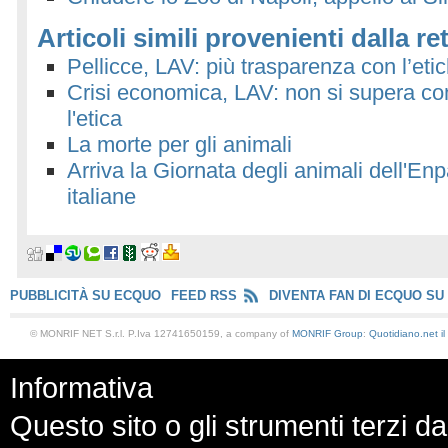
Articoli simili provenienti dalla re
Pellicce, LAV: più trasparenza con l’etic
Crisi economica, LAV: non si supera con 
l'etica
La morte per gli animali
Arriva la Giornata degli animali dell'En
italiane
PUBBLICITÀ SU ECQUO
FEED RSS
DIVENTA FAN DI ECQUO SU
© MONRIF NET S.r.l. P.Iva 12741650159, a company of
MONRIF Group
:
Quotidiano.net
i
Informativa
Questo sito o gli strumenti terzi da