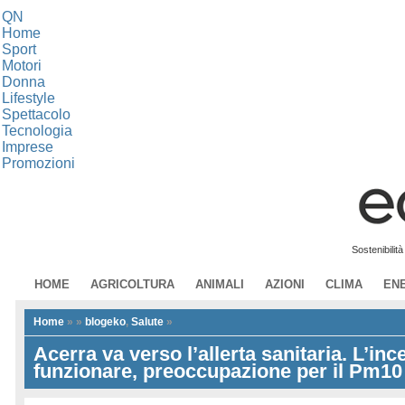
QN
Home
Sport
Motori
Donna
Lifestyle
Spettacolo
Tecnologia
Imprese
Promozioni
Sostenibilit
HOME
AGRICOLTURA
ANIMALI
AZIONI
CLIMA
EN
Home
»
»
blogeko
,
Salute
»
Acerra va verso l’allerta sanitaria. L’ince
funzionare, preoccupazione per il Pm10