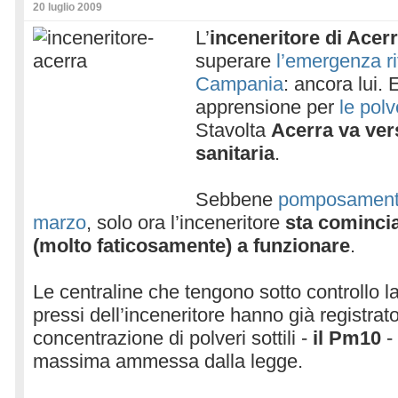
20 luglio 2009
L’
inceneritore di Acer
superare
l’emergenza rif
Campania
: ancora lui. 
apprensione per
le polve
Stavolta
Acerra va vers
sanitaria
.
Sebbene
pomposamente
marzo
, solo ora l’inceneritore
sta cominci
(molto faticosamente) a funzionare
.
Le centraline che tengono sotto controllo la 
pressi dell’inceneritore hanno già registrat
concentrazione di polveri sottili -
il Pm10
-
massima ammessa dalla legge.