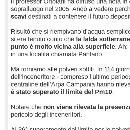
Il professor Ortolani ha diffuso una nota in
sopralluogo nel 2005. Andò a vedere perc
scavi
destinati a contenere il futuro deposi
Risultò che si riempivano d’acqua sempli
si era tenuto conto che
la falda sotterran
punto è molto vicina alla superficie
. Ah:
in una località chiamata Pantano.
Ma torniamo alle polveri sottili. In 114 gio
dell’inceneritore - compreso l’ultimo period
centraline dell’Arpa Campania hanno rilev
è stato superato il limite del Pm10
.
Notare che
non viene rilevata la presenz
pericolo degli inceneritori.
Al 36° superamento del limite per le polveri 