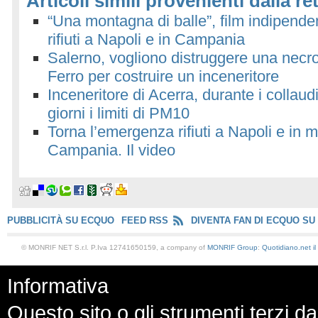
Articoli simili provenienti dalla re
“Una montagna di balle”, film indipend
rifiuti a Napoli e in Campania
Salerno, vogliono distruggere una necrop
Ferro per costruire un inceneritore
Inceneritore di Acerra, durante i collaud
giorni i limiti di PM10
Torna l’emergenza rifiuti a Napoli e in 
Campania. Il video
PUBBLICITÀ SU ECQUO
FEED RSS
DIVENTA FAN DI ECQUO SU
© MONRIF NET S.r.l. P.Iva 12741650159, a company of
MONRIF Group
:
Quotidiano.net
i
Informativa
Questo sito o gli strumenti terzi da