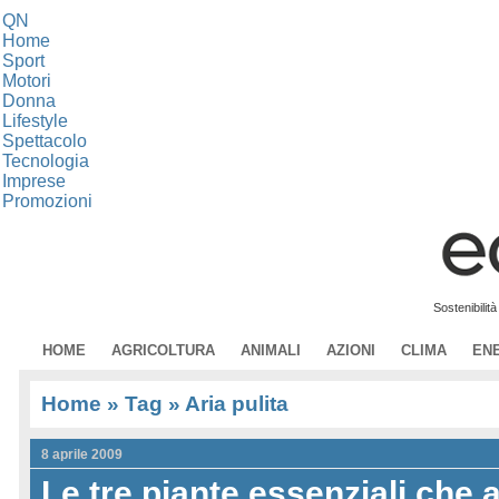
QN
Home
Sport
Motori
Donna
Lifestyle
Spettacolo
Tecnologia
Imprese
Promozioni
Sostenibilit
HOME
AGRICOLTURA
ANIMALI
AZIONI
CLIMA
EN
Home
» Tag » Aria pulita
8 aprile 2009
Le tre piante essenziali che