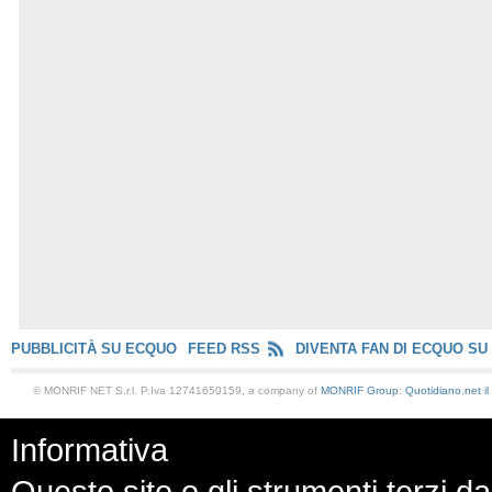
PUBBLICITÀ SU ECQUO
FEED RSS
DIVENTA FAN DI ECQUO SU
© MONRIF NET S.r.l. P.Iva 12741650159, a company of
MONRIF Group
:
Quotidiano.net
i
Informativa
Questo sito o gli strumenti terzi da