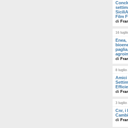
Concl
settim
Sicil
Film F
di
Fra
16 lugl
Enea, 
bioene
paglia
agroin
di
Fra
8 luglio
Amici 
Settim
Effici
di
Fra
3 luglio
Cnr, i
Cambi
di
Fra