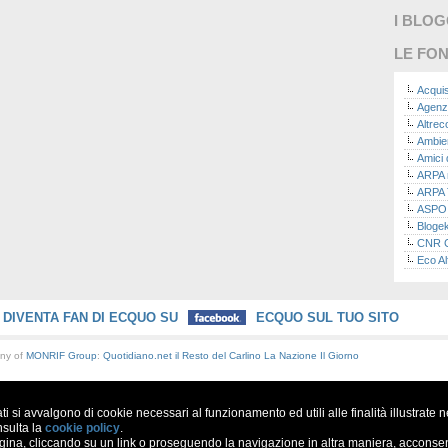
I BLO
LE FON
Acquis
Agenz
Altre
Ambie
Amici 
ARPA n
ARPA 
ASPO I
Bloge
CNR Co
Eco Al
Eco da
Ecoec
Eco R
DIVENTA FAN DI ECQUO SU
ECQUO SUL TUO SITO
Finans
Finans
any of
MONRIF Group
:
Quotidiano.net
il Resto del Carlino
La Nazione
Il Giorno
Green
Green
Green
ati si avvalgono di cookie necessari al funzionamento ed utili alle finalità illustrate 
ISPRA 
Ricerc
nsulta la
cookie policy
.
a, cliccando su un link o proseguendo la navigazione in altra maniera, acconsent
La nu