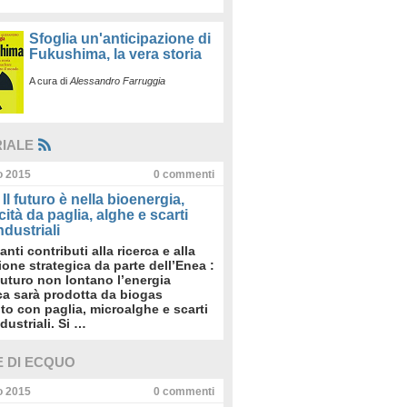
Sfoglia un'anticipazione di
Fukushima, la vera storia
A cura di
Alessandro Farruggia
RIALE
io 2015
0
commenti
Il futuro è nella bioenergia,
icità da paglia, alghe e scarti
dustriali
anti contributi alla ricerca e alla
sione strategica da parte dell’Enea :
futuro non lontano l’energia
ica sarà prodotta da biogas
to con paglia, microalghe e scarti
dustriali. Si …
E DI ECQUO
io 2015
0
commenti