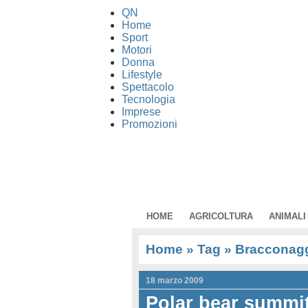
QN
Home
Sport
Motori
Donna
Lifestyle
Spettacolo
Tecnologia
Imprese
Promozioni
HOME
AGRICOLTURA
ANIMALI
Home
» Tag » Bracconaggi
18 marzo 2009
Polar bear summit: