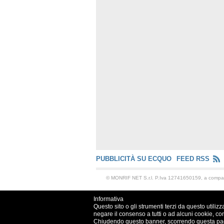
PUBBLICITÀ SU ECQUO
FEED RSS
© MONRIF NET S.r.l. P.Iva 12741650159, a comp
Informativa
Questo sito o gli strumenti terzi da questo utilizz
negare il consenso a tutti o ad alcuni cookie, co
Chiudendo questo banner, scorrendo questa pagin