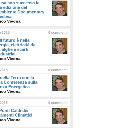
usa con successo la
a edizione del
iAmbiente Documentary
estival
nco Vivona
io 2015
0
commenti
Il futuro è nella
rgia, elettricità da
, alghe e scarti
dustriali
nco Vivona
 2015
0
commenti
della Terra con la
a Conferenza sulla
enza Energetica
nco Vivona
 2015
0
commenti
 Punti Caldi dei
amenti Climatici
nco Vivona