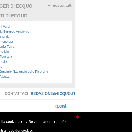
GGER DI ECQUO
+ mostra tutti
TI DI ECQUO
ti Verdi
ia Europea Ambiente
conomia
ntenergia
della Terra
otizie
Toscana
talia
ko
nsiglio Nazionale delle Ricerche
fabeta
lle città
onomisti
adio
CONTATTACI:
REDAZIONE@ECQUO.IT
ol
ol
Me.it
peace
report
×
nella cookie policy. Se vuoi saperne di più o
- Istituto Superiore per la Protezione e la
a Ambientale
i all’uso dei cookie.
ova Ecologia