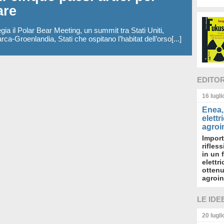
are
a il Polar Bear Meeting, un summit tra Stati Uniti,
-Groenlandia, Stati che ospitano l’habitat dell’orso[...]
EDITO
16 lugl
Enea, 
elettr
agroin
Import
rifles
in un 
elettr
ottenu
agroin
LE IDE
20 lugl