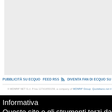
PUBBLICITÀ SU ECQUO
FEED RSS
DIVENTA FAN DI ECQUO SU
© MONRIF NET S.r.l. P.Iva 12741650159, a company of
MONRIF Group
:
Quotidiano.net
i
Informativa
Questo sito o gli strumenti terzi da