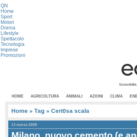
QN
Home
Sport
Motori
Donna
Lifestyle
Spettacolo
Tecnologia
Imprese
Promozioni
Sostenibilit
HOME
AGRICOLTURA
ANIMALI
AZIONI
CLIMA
EN
Home
» Tag » Cert0sa scala
13 marzo 2009
Milano, nuovo cemento (e an