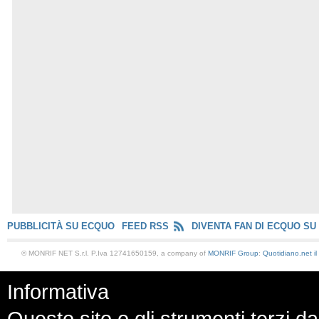
PUBBLICITÀ SU ECQUO
FEED RSS
DIVENTA FAN DI ECQUO SU
© MONRIF NET S.r.l. P.Iva 12741650159, a company of
MONRIF Group
:
Quotidiano.net
i
Informativa
Questo sito o gli strumenti terzi da