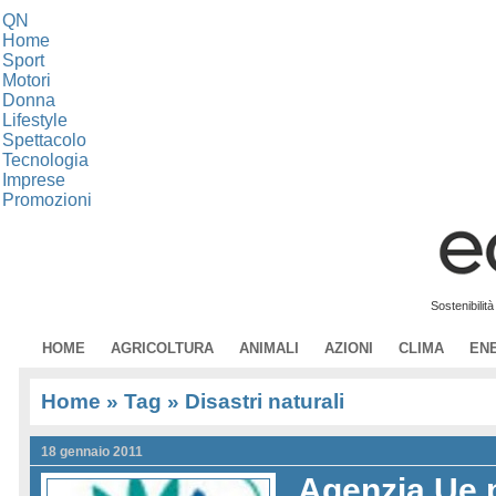
QN
Home
Sport
Motori
Donna
Lifestyle
Spettacolo
Tecnologia
Imprese
Promozioni
Sostenibilit
HOME
AGRICOLTURA
ANIMALI
AZIONI
CLIMA
EN
Home
» Tag » Disastri naturali
18 gennaio 2011
Agenzia Ue 