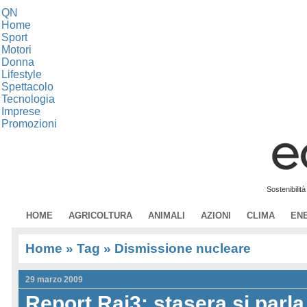
QN
Home
Sport
Motori
Donna
Lifestyle
Spettacolo
Tecnologia
Imprese
Promozioni
Sostenibilit
HOME
AGRICOLTURA
ANIMALI
AZIONI
CLIMA
EN
Home
» Tag » Dismissione nucleare
29 marzo 2009
Report Rai3: stasera si parla