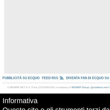
PUBBLICITÀ SU ECQUO
FEED RSS
DIVENTA FAN DI ECQUO SU
© MONRIF NET S.r.l. P.Iva 12741650159, a company of
MONRIF Group
:
Quotidiano.net
i
Informativa
Questo sito o gli strumenti terzi da