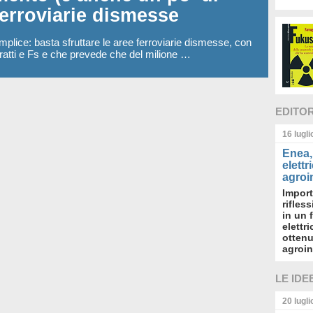
ferroviarie dismesse
lice: basta sfruttare le aree ferroviarie dismesse, con
ratti e Fs e che prevede che del milione …
EDITO
16 lugl
Enea, 
elettr
agroin
Import
rifles
in un 
elettr
ottenu
agroin
LE IDE
20 lugl