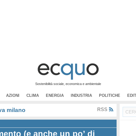
Sostenibilità sociale, economica e ambientale
AZIONI
CLIMA
ENERGIA
INDUSTRIA
POLITICHE
EDI
va milano
RSS
ento (e anche un po’ di