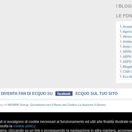
I BLO
LE FON
Acquis
Agenz
Altre
Ambie
Amici 
ARPA n
ARPA 
ASPO I
Bloge
CNR Co
Eco Al
Eco da
Ecoec
Eco R
DIVENTA FAN DI ECQUO SU
ECQUO SUL TUO SITO
Finans
Finans
any of
MONRIF Group
:
Quotidiano.net
il Resto del Carlino
La Nazione
Il Giorno
Green
Green
Green
ati si avvalgono di cookie necessari al funzionamento ed utili alle finalità illustrate 
ISPRA 
Ricerc
nsulta la
cookie policy
.
a, cliccando su un link o proseguendo la navigazione in altra maniera, acconsent
La nu