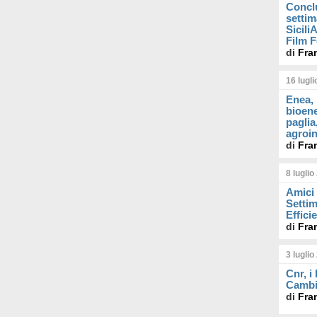
Concl
settim
Sicil
Film F
di
Fra
16 lugl
Enea, 
bioene
paglia
agroin
di
Fra
8 luglio
Amici 
Settim
Effici
di
Fra
3 luglio
Cnr, i
Cambi
di
Fra