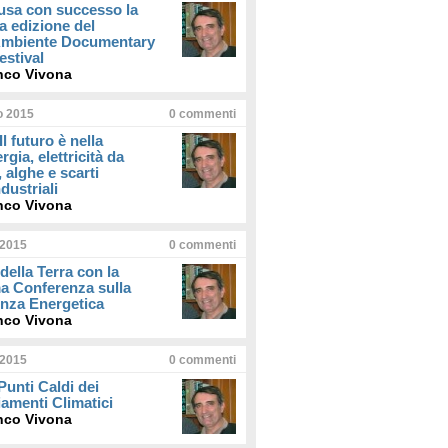
usa con successo la
a edizione del
iAmbiente Documentary
estival
nco Vivona
io 2015
0
commenti
Il futuro è nella
rgia, elettricità da
, alghe e scarti
dustriali
nco Vivona
 2015
0
commenti
della Terra con la
a Conferenza sulla
enza Energetica
nco Vivona
 2015
0
commenti
 Punti Caldi dei
amenti Climatici
nco Vivona