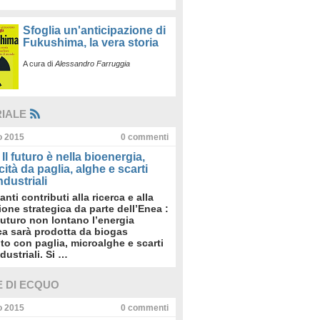
Sfoglia un'anticipazione di
Fukushima, la vera storia
A cura di
Alessandro Farruggia
RIALE
io 2015
0
commenti
Il futuro è nella bioenergia,
icità da paglia, alghe e scarti
dustriali
anti contributi alla ricerca e alla
sione strategica da parte dell’Enea :
futuro non lontano l’energia
ica sarà prodotta da biogas
to con paglia, microalghe e scarti
dustriali. Si …
E DI ECQUO
io 2015
0
commenti