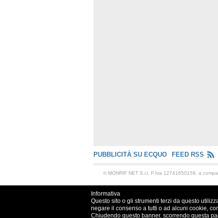
PUBBLICITÀ SU ECQUO
FEED RSS
© MONRIF NET S.r.l. P.Iva 12741650159, a comp
Informativa
Questo sito o gli strumenti terzi da questo utilizz
negare il consenso a tutti o ad alcuni cookie, co
Chiudendo questo banner, scorrendo questa pagin