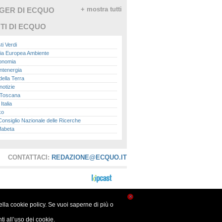
GGER DI ECQUO
+ mostra tutti
TI DI ECQUO
ti Verdi
ia Europea Ambiente
conomia
ntenergia
della Terra
otizie
Toscana
talia
ko
nsiglio Nazionale delle Ricerche
fabeta
lle città
onomisti
adio
CONTATTACI:
REDAZIONE@ECQUO.IT
ol
ol
Me.it
peace
report
×
nella cookie policy. Se vuoi saperne di più o
- Istituto Superiore per la Protezione e la
a Ambientale
i all’uso dei cookie.
ova Ecologia