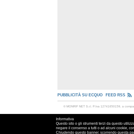
PUBBLICITÀ SU ECQUO
FEED RSS
© MONRIF NET S.r.l. P.Iva 12741650159, a comp
Informativa
Questo sito o gli strumenti terzi da questo utilizz
negare il consenso a tutti o ad alcuni cookie, co
Chiudendo questo banner, scorrendo questa pagin