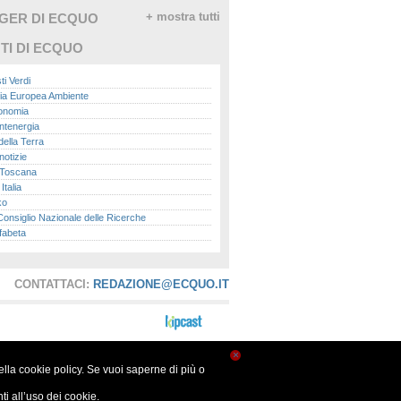
GGER DI ECQUO
+ mostra tutti
TI DI ECQUO
ti Verdi
ia Europea Ambiente
conomia
ntenergia
della Terra
otizie
Toscana
talia
ko
nsiglio Nazionale delle Ricerche
fabeta
lle città
onomisti
adio
CONTATTACI:
REDAZIONE@ECQUO.IT
ol
ol
Me.it
peace
report
×
nella cookie policy. Se vuoi saperne di più o
- Istituto Superiore per la Protezione e la
a Ambientale
i all’uso dei cookie.
ova Ecologia