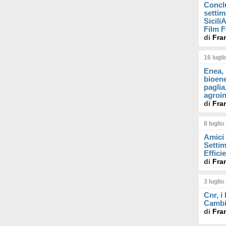
Concl
settim
Sicil
Film F
di
Fra
16 lugl
Enea, 
bioene
paglia
agroin
di
Fra
8 luglio
Amici 
Settim
Effici
di
Fra
3 luglio
Cnr, i
Cambi
di
Fra