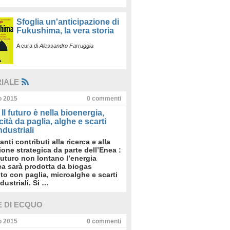
Sfoglia un'anticipazione di
Fukushima, la vera storia
A cura di
Alessandro Farruggia
RIALE
io 2015
0
commenti
Il futuro è nella bioenergia,
icità da paglia, alghe e scarti
dustriali
anti contributi alla ricerca e alla
sione strategica da parte dell’Enea :
futuro non lontano l’energia
ica sarà prodotta da biogas
to con paglia, microalghe e scarti
dustriali. Si …
E DI ECQUO
io 2015
0
commenti