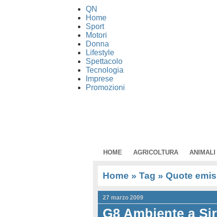
QN
Home
Sport
Motori
Donna
Lifestyle
Spettacolo
Tecnologia
Imprese
Promozioni
HOME
AGRICOLTURA
ANIMALI
Home
» Tag » Quote emis
27 marzo 2009
G8 Ambiente a Sira