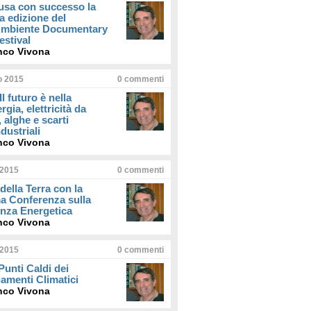
usa con successo la
a edizione del
iAmbiente Documentary
estival
nco Vivona
io 2015
0
commenti
Il futuro è nella
rgia, elettricità da
, alghe e scarti
dustriali
nco Vivona
 2015
0
commenti
della Terra con la
a Conferenza sulla
enza Energetica
nco Vivona
 2015
0
commenti
 Punti Caldi dei
amenti Climatici
nco Vivona