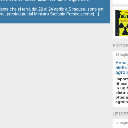
nte che si terrà dal 22 al 24 aprile a Siracusa, sono tutti
nte, presieduto dal Ministro Stefania Prestigiacomo[...]
EDITO
16 lugl
Enea, 
elettr
agroin
Import
rifles
in un 
elettr
ottenu
agroin
LE IDE
20 lugl