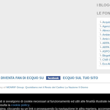
I BLO
LE FON
Acquis
Agenz
Altre
Ambie
Amici 
ARPA n
ARPA 
ASPO I
Bloge
CNR Co
Eco Al
Eco da
Ecoec
Eco R
DIVENTA FAN DI ECQUO SU
ECQUO SUL TUO SITO
Finans
Finans
any of
MONRIF Group
:
Quotidiano.net
il Resto del Carlino
La Nazione
Il Giorno
Green
Green
Green
ati si avvalgono di cookie necessari al funzionamento ed utili alle finalità illustrate 
ISPRA 
Ricerc
nsulta la
cookie policy
.
a, cliccando su un link o proseguendo la navigazione in altra maniera, acconsent
La nu