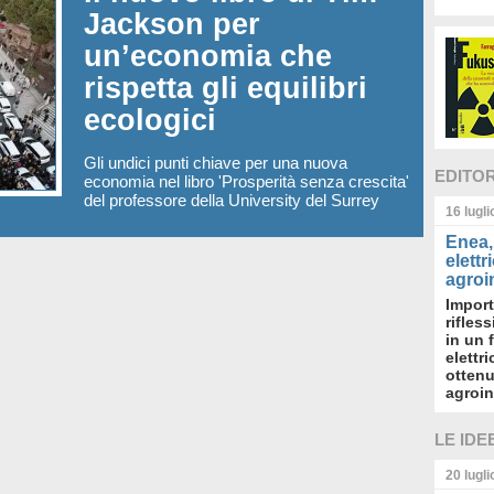
Jackson per
un’economia che
rispetta gli equilibri
ecologici
Gli undici punti chiave per una nuova
EDITO
economia nel libro 'Prosperità senza crescita'
del professore della University del Surrey
16 lugl
Enea, 
elettr
agroin
Import
rifles
in un 
elettr
ottenu
agroin
LE IDE
20 lugl