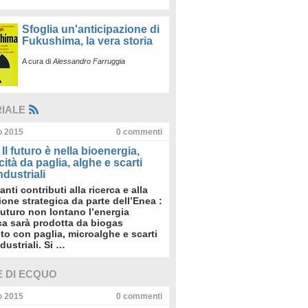
Sfoglia un'anticipazione di
Fukushima, la vera storia
A cura di
Alessandro Farruggia
RIALE
io 2015
0
commenti
Il futuro è nella bioenergia,
icità da paglia, alghe e scarti
dustriali
anti contributi alla ricerca e alla
sione strategica da parte dell’Enea :
futuro non lontano l’energia
ica sarà prodotta da biogas
to con paglia, microalghe e scarti
dustriali. Si …
E DI ECQUO
io 2015
0
commenti