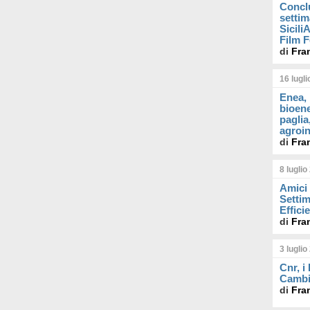
Concl
settim
Sicil
Film F
di
Fra
16 lugl
Enea, 
bioene
paglia
agroin
di
Fra
8 luglio
Amici 
Settim
Effici
di
Fra
3 luglio
Cnr, i
Cambi
di
Fra