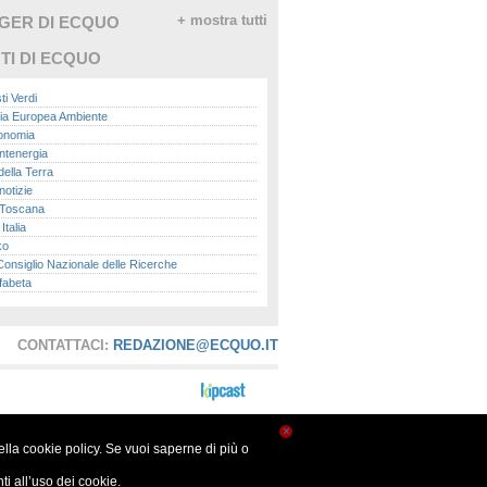
GGER DI ECQUO
+ mostra tutti
TI DI ECQUO
ti Verdi
ia Europea Ambiente
conomia
ntenergia
della Terra
otizie
Toscana
talia
ko
nsiglio Nazionale delle Ricerche
fabeta
lle città
onomisti
adio
CONTATTACI:
REDAZIONE@ECQUO.IT
ol
ol
Me.it
peace
report
×
nella cookie policy. Se vuoi saperne di più o
- Istituto Superiore per la Protezione e la
a Ambientale
i all’uso dei cookie.
ova Ecologia