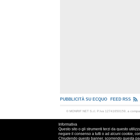
PUBBLICITÀ SU ECQUO
FEED RSS
© MONRIF NET S.r.l. P.Iva 12741650159, a comp
Informativa
Questo sito o gli strumenti terzi da questo utilizz
negare il consenso a tutti o ad alcuni cookie, co
Chiudendo questo banner, scorrendo questa pagin