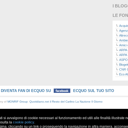
I BLO
LE FON
Acquis
Agenz
Altre
Ambie
Amici 
ARPA n
ARPA 
ASPO I
Bloge
CNR Co
Eco Al
Eco da
Ecoec
Eco R
DIVENTA FAN DI ECQUO SU
ECQUO SUL TUO SITO
Finans
Finans
any of
MONRIF Group
:
Quotidiano.net
il Resto del Carlino
La Nazione
Il Giorno
Green
Green
Green
ati si avvalgono di cookie necessari al funzionamento ed utili alle finalità illustrate 
ISPRA 
Ricerc
nsulta la
cookie policy
.
a, cliccando su un link o proseguendo la navigazione in altra maniera, acconsent
La nu