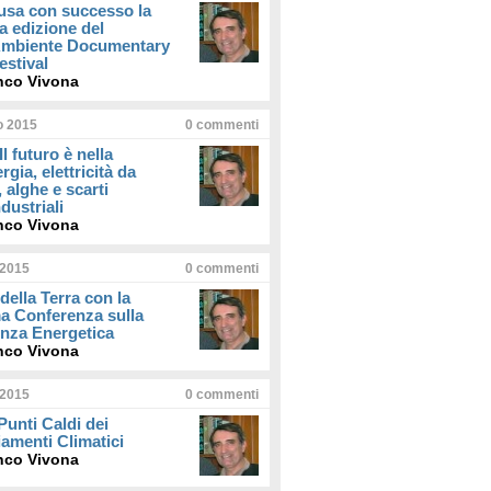
usa con successo la
a edizione del
iAmbiente Documentary
estival
nco Vivona
io 2015
0
commenti
Il futuro è nella
rgia, elettricità da
, alghe e scarti
dustriali
nco Vivona
 2015
0
commenti
della Terra con la
a Conferenza sulla
enza Energetica
nco Vivona
 2015
0
commenti
 Punti Caldi dei
amenti Climatici
nco Vivona