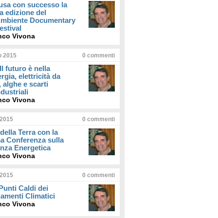
usa con successo la
a edizione del
iAmbiente Documentary
estival
nco Vivona
io 2015
0
commenti
Il futuro è nella
rgia, elettricità da
, alghe e scarti
dustriali
nco Vivona
 2015
0
commenti
della Terra con la
a Conferenza sulla
enza Energetica
nco Vivona
 2015
0
commenti
 Punti Caldi dei
amenti Climatici
nco Vivona