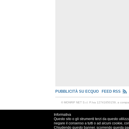
PUBBLICITÀ SU ECQUO
FEED RSS
© MONRIF NET S.r.l. P.Iva 12741650159, a comp
Informativa
Questo sito o gli strumenti terzi da questo utilizz
negare il consenso a tutti o ad alcuni cookie, co
Chiudendo questo banner, scorrendo questa pagin