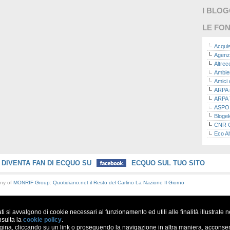
I BLO
LE FON
Acquis
Agenz
Altre
Ambie
Amici 
ARPA n
ARPA 
ASPO I
Bloge
CNR Co
Eco Al
Eco da
Ecoec
Eco R
DIVENTA FAN DI ECQUO SU
ECQUO SUL TUO SITO
Finans
Finans
any of
MONRIF Group
:
Quotidiano.net
il Resto del Carlino
La Nazione
Il Giorno
Green
Green
Green
ati si avvalgono di cookie necessari al funzionamento ed utili alle finalità illustrate 
ISPRA 
Ricerc
nsulta la
cookie policy
.
a, cliccando su un link o proseguendo la navigazione in altra maniera, acconsent
La nu