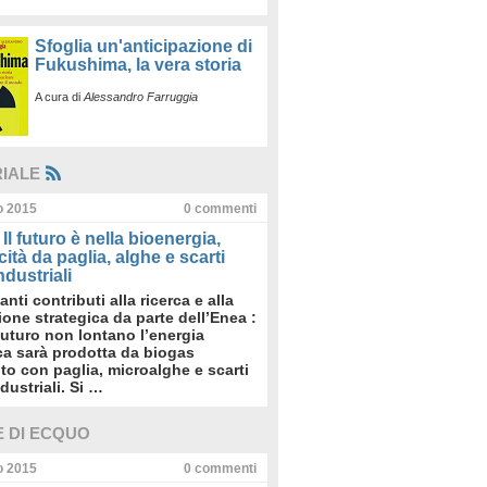
Sfoglia un'anticipazione di
Fukushima, la vera storia
A cura di
Alessandro Farruggia
RIALE
io 2015
0
commenti
Il futuro è nella bioenergia,
icità da paglia, alghe e scarti
dustriali
anti contributi alla ricerca e alla
sione strategica da parte dell’Enea :
futuro non lontano l’energia
ica sarà prodotta da biogas
to con paglia, microalghe e scarti
dustriali. Si …
E DI ECQUO
io 2015
0
commenti