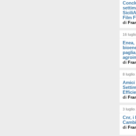
Concl
settim
Sicil
Film F
di
Fra
16 lugl
Enea, 
bioene
paglia
agroin
di
Fra
8 luglio
Amici 
Settim
Effici
di
Fra
3 luglio
Cnr, i
Cambi
di
Fra