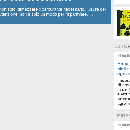
 non solo, dimezzare il carburante necessario, l’usura del
utenzione, non è solo un modo per risparmiare, …
EDITO
16 lugl
Enea, 
elettr
agroin
Import
rifles
in un 
elettr
ottenu
agroin
LE IDE
20 lugl