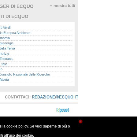
GGER DI ECQUO
+ mostra tutti
TI DI ECQUO
ti Verdi
ia Europea Ambiente
conomia
ntenergia
della Terra
otizie
Toscana
talia
ko
nsiglio Nazionale delle Ricerche
fabeta
lle città
onomisti
adio
CONTATTACI:
REDAZIONE@ECQUO.IT
ol
ol
Me.it
peace
report
×
nella cookie policy. Se vuoi saperne di più o
- Istituto Superiore per la Protezione e la
a Ambientale
i all’uso dei cookie.
ova Ecologia