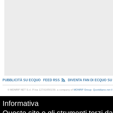
PUBBLICITÀ SU ECQUO
FEED RSS
DIVENTA FAN DI ECQUO SU
© MONRIF NET S.r.l. P.Iva 12741650159, a company of
MONRIF Group
:
Quotidiano.net
i
Informativa
Questo sito o gli strumenti terzi da