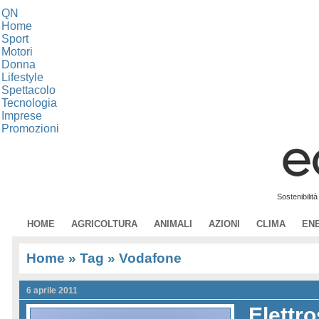
QN
Home
Sport
Motori
Donna
Lifestyle
Spettacolo
Tecnologia
Imprese
Promozioni
Sostenibilit
HOME
AGRICOLTURA
ANIMALI
AZIONI
CLIMA
EN
Home
» Tag » Vodafone
6 aprile 2011
Elettr