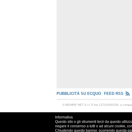
PUBBLICITÀ SU ECQUO
FEED RSS
© MONRIF NET S.r.l. P.Iva 12741650159, a comp
Informativa
Questo sito o gli strumenti terzi da questo utilizz
negare il consenso a tutti o ad alcuni cookie, co
Chiudendo questo banner, scorrendo questa pagin