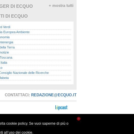
GGER DI ECQUO
+ mostra tutti
TI DI ECQUO
ti Verdi
ia Europea Ambiente
conomia
ntenergia
della Terra
otizie
Toscana
talia
ko
nsiglio Nazionale delle Ricerche
fabeta
lle città
onomisti
adio
CONTATTACI:
REDAZIONE@ECQUO.IT
ol
ol
Me.it
peace
report
×
nella cookie policy. Se vuoi saperne di più o
- Istituto Superiore per la Protezione e la
a Ambientale
i all’uso dei cookie.
ova Ecologia