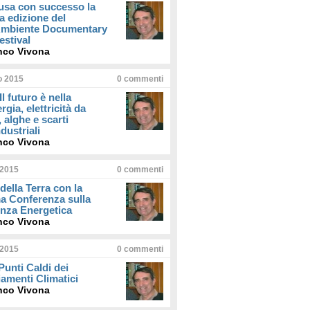
usa con successo la
a edizione del
iAmbiente Documentary
estival
nco Vivona
io 2015
0
commenti
Il futuro è nella
rgia, elettricità da
, alghe e scarti
dustriali
nco Vivona
 2015
0
commenti
della Terra con la
a Conferenza sulla
enza Energetica
nco Vivona
 2015
0
commenti
 Punti Caldi dei
amenti Climatici
nco Vivona