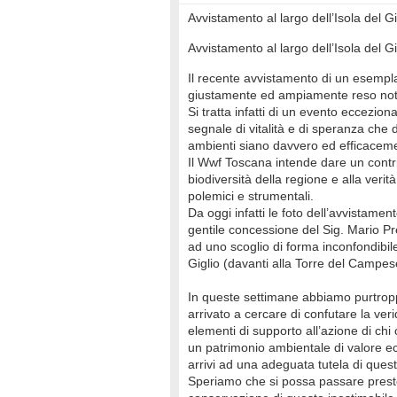
Avvistamento al largo dell’Isola del Gi
Avvistamento al largo dell’Isola del Gi
Il recente avvistamento di un esempla
giustamente ed ampiamente reso noto 
Si tratta infatti di un evento eccezio
segnale di vitalità e di speranza che
ambienti siano davvero ed efficacemen
Il Wwf Toscana intende dare un contri
biodiversità della regione e alla veri
polemici e strumentali.
Da oggi infatti le foto dell’avvistame
gentile concessione del Sig. Mario Pr
ad uno scoglio di forma inconfondibile
Giglio (davanti alla Torre del Campes
In queste settimane abbiamo purtropp
arrivato a cercare di confutare la verid
elementi di supporto all’azione di chi
un patrimonio ambientale di valore e
arrivi ad una adeguata tutela di quest
Speriamo che si possa passare presto 