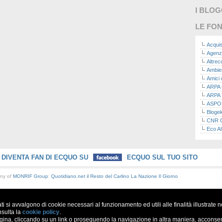
I BLO
LE FON
Acquis
Agenz
Altre
Ambie
Amici 
ARPA n
ARPA 
ASPO I
Bloge
CNR Co
Eco Al
Eco da
Ecoec
Eco R
DIVENTA FAN DI ECQUO SU
ECQUO SUL TUO SITO
Finans
Finans
any of
MONRIF Group
:
Quotidiano.net
il Resto del Carlino
La Nazione
Il Giorno
Green
Green
Green
ati si avvalgono di cookie necessari al funzionamento ed utili alle finalità illustrate 
ISPRA 
Ricerc
nsulta la
cookie policy
.
a, cliccando su un link o proseguendo la navigazione in altra maniera, acconsent
La nu