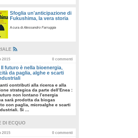
Sfoglia un'anticipazione di
Fukushima, la vera storia
A cura di
Alessandro Farruggia
RIALE
io 2015
0
commenti
Il futuro è nella bioenergia,
icità da paglia, alghe e scarti
dustriali
anti contributi alla ricerca e alla
sione strategica da parte dell’Enea :
futuro non lontano l’energia
ica sarà prodotta da biogas
to con paglia, microalghe e scarti
dustriali. Si …
E DI ECQUO
io 2015
0
commenti