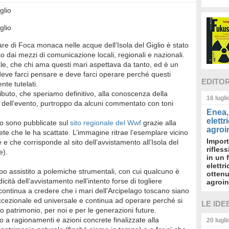
glio
glio
re di Foca monaca nelle acque dell’Isola del Giglio è stato
dai mezzi di comunicazione locali, regionali e nazionali.
nale, che chi ama questi mari aspettava da tanto, ed è un
 deve farci pensare e deve farci operare perché questi
EDITO
te tutelati.
buto, che speriamo definitivo, alla conoscenza della
16 lugl
tà dell’evento, purtroppo da alcuni commentato con toni
Enea, 
elettr
nto sono pubblicate sul
sito regionale del Wwf
grazie alla
agroin
ete che le ha scattate. L’immagine ritrae l’esemplare vicino
Import
 e che corrisponde al sito dell’avvistamento all’Isola del
rifles
e).
in un 
elettr
o assistito a polemiche strumentali, con cui qualcuno è
ottenu
icità dell’avvistamento nell’intento forse di togliere
agroin
 continua a credere che i mari dell’Arcipelago toscano siano
ccezionale ed universale e continua ad operare perché si
LE IDE
o patrimonio, per noi e per le generazioni future.
a ragionamenti e azioni concrete finalizzate alla
20 lugl