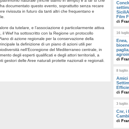
patrimonio naturale (finché siamo in tempo) e a far sì che
Concl
 ha documentato questo evento, soprattutto senza recare
settim
re rivissuta in futuro da tanti altri che frequentano e
Sicil
Film F
le.
di
Fra
lore da tutelare, e l’associazione é particolarmente attiva
, il Wwf ha sottoscritto con la Regione un protocollo
16 lugl
Piano di azione regionale per la conservazione della
Enea, 
ncipale la definizione di un piano di azioni utili per
bioene
 biodiversità nell’Ecoregione del Mediterraneo centrale, in
paglia
agroin
nto degli esperti qualificati e degli attori territoriali, a
di
Fra
ti gestori delle Aree naturali protette nazionali e regionali.
8 luglio
Amici 
Settim
Effici
di
Fra
3 luglio
Cnr, i
Cambi
di
Fra