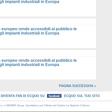
li impianti industriali in Europa
Legam
Metan
Mondo 
Nuove 
Petrol
Pianet
 europeo rende accessibili al pubblico le
Ruote 
li impianti industriali in Europa
Sottob
Terra
Valori
Villag
WWF d
WWF n
 europeo rende accessibili al pubblico le
li impianti industriali in Europa
PAGINA SUCCESSIVA »
DIVENTA FAN DI ECQUO SU
ECQUO SUL TUO SITO
any of
MONRIF Group
:
Quotidiano.net
il Resto del Carlino
La Nazione
Il Giorno