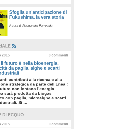
Sfoglia un'anticipazione di
Fukushima, la vera storia
A cura di
Alessandro Farruggia
RIALE
io 2015
0
commenti
Il futuro è nella bioenergia,
icità da paglia, alghe e scarti
dustriali
anti contributi alla ricerca e alla
sione strategica da parte dell’Enea :
futuro non lontano l’energia
ica sarà prodotta da biogas
to con paglia, microalghe e scarti
dustriali. Si …
E DI ECQUO
io 2015
0
commenti