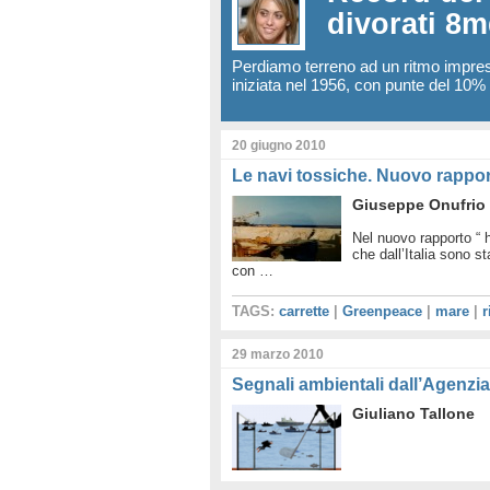
divorati 8
Perdiamo terreno ad un ritmo impres
iniziata nel 1956, con punte del 10
20 giugno 2010
Le navi tossiche. Nuovo rappo
Giuseppe Onufrio
Nel nuovo rapporto “ ha 
che dall’Italia sono s
con …
TAGS:
carrette
|
Greenpeace
|
mare
|
r
29 marzo 2010
Segnali ambientali dall’Agenzi
Giuliano Tallone