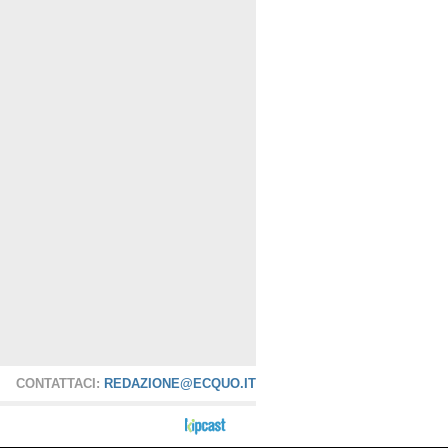
biente
o Auto
Elettrico
tecnologie elettriche
io
a Serra
per Aria
osco.info
 Nuova
gio Globale
ossier
otizie
CONTATTACI:
REDAZIONE@ECQUO.IT