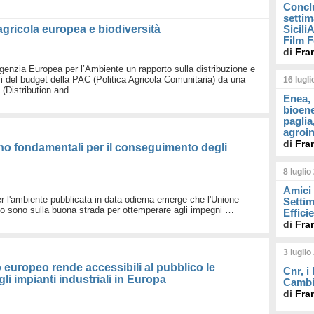
Concl
settim
agricola europea e biodiversità
Sicil
Film F
di
Fra
Agenzia Europea per l’Ambiente un rapporto sulla distribuzione e
ivi del budget della PAC (Politica Agricola Comunitaria) da una
16 lugl
o (Distribution and …
Enea, 
bioene
paglia
agroin
di
Fra
ono fondamentali per il conseguimento degli
8 luglio
Amici 
r l'ambiente pubblicata in data odierna emerge che l'Unione
Settim
uno sono sulla buona strada per ottemperare agli impegni …
Effici
di
Fra
3 luglio
 europeo rende accessibili al pubblico le
Cnr, i
li impianti industriali in Europa
Cambi
di
Fra