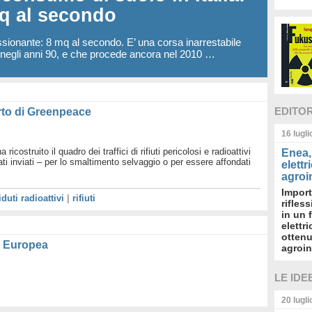
mq al secondo
sionante: 8 mq al secondo. E’ una corsa inarrestabile
% negli anni 90, e che procede ancora nel 2010 …
EDITO
rto di Greenpeace
16 lugl
ricostruito il quadro dei traffici di rifiuti pericolosi e radioattivi
Enea, 
tati inviati – per lo smaltimento selvaggio o per essere affondati
elettr
agroin
Import
iduti radioattivi
|
rifiuti
rifles
in un 
elettr
ottenu
a Europea
agroin
LE IDE
20 lugl