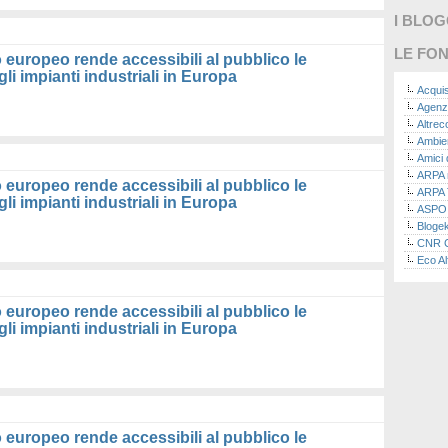
I BLO
LE FON
 europeo rende accessibili al pubblico le
li impianti industriali in Europa
Acquis
Agenz
Altre
Ambie
Amici 
ARPA n
 europeo rende accessibili al pubblico le
ARPA 
li impianti industriali in Europa
ASPO I
Bloge
CNR Co
Eco Al
Eco da
Ecoec
 europeo rende accessibili al pubblico le
Eco R
li impianti industriali in Europa
Finans
Finans
Green
Green
Green
ISPRA 
Ricerc
 europeo rende accessibili al pubblico le
La nu