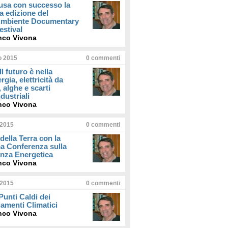
usa con successo la
a edizione del
iAmbiente Documentary
estival
nco Vivona
io 2015
0
commenti
Il futuro è nella
rgia, elettricità da
, alghe e scarti
dustriali
nco Vivona
 2015
0
commenti
della Terra con la
a Conferenza sulla
enza Energetica
nco Vivona
 2015
0
commenti
 Punti Caldi dei
amenti Climatici
nco Vivona