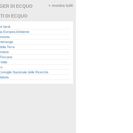
GGER DI ECQUO
+ mostra tutti
TI DI ECQUO
ti Verdi
ia Europea Ambiente
conomia
ntenergia
della Terra
otizie
Toscana
talia
ko
nsiglio Nazionale delle Ricerche
fabeta
lle città
onomisti
adio
ol
ol
Me.it
peace
report
- Istituto Superiore per la Protezione e la
a Ambientale
ova Ecologia