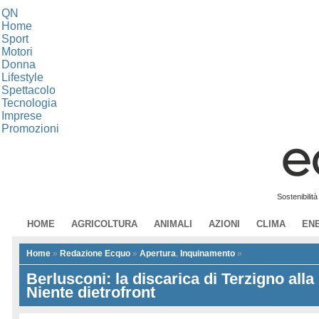
QN
Home
Sport
Motori
Donna
Lifestyle
Spettacolo
Tecnologia
Imprese
Promozioni
Sostenibilit
HOME
AGRICOLTURA
ANIMALI
AZIONI
CLIMA
EN
Home
»
Redazione Ecquo
»
Apertura
,
Inquinamento
»
Berlusconi: la discarica di Terzigno alla
Niente dietrofront