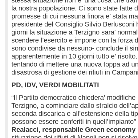
stessa situazione non e’ una cosa che tranq
la nostra popolazione. Ci sono state fatte 
promesse di cui nessuna finora e’ stata man
presidente del Consiglio Silvio Berlusconi 
giorni la situazione a Terzigno sara’ normal
scendere l’esercito e impone con la forza 
sono condivise da nessuno- conclude il si
apparentemente in 10 giorni tutto e’ risolto. 
tentando di mettere una nuova toppa ad un
disastrosa di gestione dei rifiuti in Campani
PD, IDV, VERDI MOBILITATI
“Il Partito democratico chiedera’ modifiche 
Terzigno, a cominciare dallo stralcio dell’a
seconda discarica e all’estensione della tipo
possono essere conferiti in quell’impianto”
Realacci, responsabile Green economy 
situazione dei rifiuti di Napoli non si risol