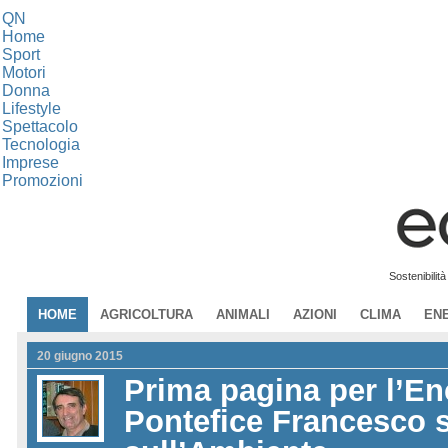
QN
Home
Sport
Motori
Donna
Lifestyle
Spettacolo
Tecnologia
Imprese
Promozioni
Sostenibilit
HOME
AGRICOLTURA
ANIMALI
AZIONI
CLIMA
EN
20 giugno 2015
Prima pagina per l’Enc
Pontefice Francesco s