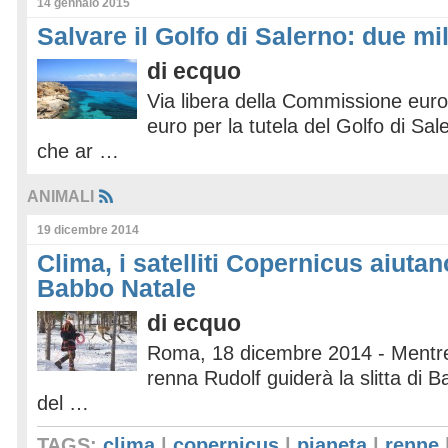
14 gennaio 2015
Salvare il Golfo di Salerno: due mi
di
ecquo
Via libera della Commissione euro
euro per la tutela del Golfo di Sal
che ar …
ANIMALI
19 dicembre 2014
Clima, i satelliti Copernicus aiutan
Babbo Natale
di
ecquo
Roma, 18 dicembre 2014 - Mentre 
renna Rudolf guiderà la slitta di 
del …
TAGS:
clima
|
copernicus
|
pianeta
|
renne