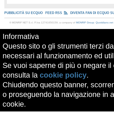
PUBBLICITÀ SU ECQUO
FEED RSS
DIVENTA FAN DI ECQUO S
© MONRIF NET S.r.l. P.Iva 12741650159, a company of
MONRIF Group
:
Quotidiano.net
Informativa
Questo sito o gli strumenti terzi da
necessari al funzionamento ed utili a
Se vuoi saperne di più o negare il 
consulta la
cookie policy
.
Chiudendo questo banner, scorren
o proseguendo la navigazione in al
cookie.