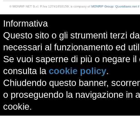
© MONRIF NET S.r.l. P.Iva 12741650159, a company of
MONRIF Group
:
Quotidiano.net
i
Informativa
Questo sito o gli strumenti terzi da
necessari al funzionamento ed utili a
Se vuoi saperne di più o negare il 
consulta la
cookie policy
.
Chiudendo questo banner, scorren
o proseguendo la navigazione in al
cookie.