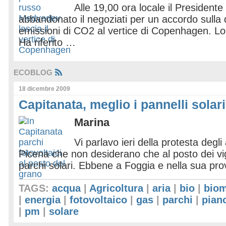
Alle 19,00 ora locale il Presiden
abbandonato il negoziati per un accordo sulla 
emissioni di CO2 al vertice di Copenhagen. Lo r
Ha riferito …
ECOBLOG
18 dicembre 2009
Capitanata, meglio i pannelli solar
Marina
Vi parlavo ieri della protesta degli
Picena che non desiderano che al posto dei vi
parchi solari. Ebbene a Foggia e nella sua pro
TAGS:
acqua
|
Agricoltura
|
aria
|
bio
|
bio
|
energia
|
fotovoltaico
|
gas
|
parchi
|
pian
|
pm
|
solare