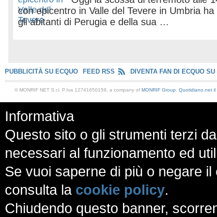
con epicentro in Valle del Tevere in Umbria ha 
gli abitanti di Perugia e della sua …
PUBBLICITÀ SU ECQUO
FEED RSS
DIVENTA FAN DI ECQUO SU
© MONRIF NET S.r.l. P.Iva 12741650159, a company of
MONRIF Group
:
Quotidiano.net
i
Informativa
Questo sito o gli strumenti terzi da
necessari al funzionamento ed utili a
Se vuoi saperne di più o negare il 
consulta la
cookie policy
.
Chiudendo questo banner, scorren