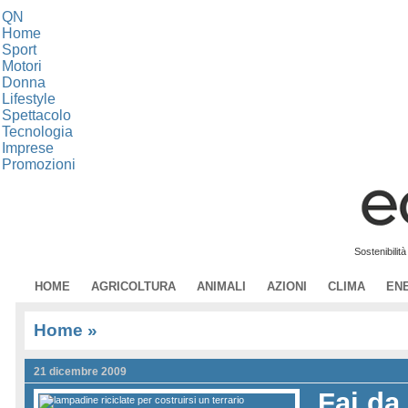
QN
Home
Sport
Motori
Donna
Lifestyle
Spettacolo
Tecnologia
Imprese
Promozioni
Sostenibilit
HOME
AGRICOLTURA
ANIMALI
AZIONI
CLIMA
EN
Home
»
21 dicembre 2009
Fai da 