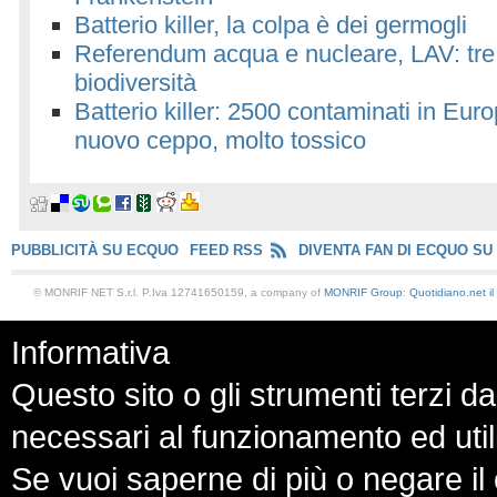
Batterio killer, la colpa è dei germogli
Referendum acqua e nucleare, LAV: tre S
biodiversità
Batterio killer: 2500 contaminati in Eur
nuovo ceppo, molto tossico
PUBBLICITÀ SU ECQUO
FEED RSS
DIVENTA FAN DI ECQUO SU
© MONRIF NET S.r.l. P.Iva 12741650159, a company of
MONRIF Group
:
Quotidiano.net
i
Informativa
Questo sito o gli strumenti terzi da
necessari al funzionamento ed utili a
Se vuoi saperne di più o negare il 