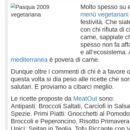
Molto spesso su 
menù vegetariani
festività. Che si
con chi rifiuta di 
carne, sappiate c
spesso non fa affa
e all’ecosistema.
mediterranea
è povera di carne.
Dunque oltre i commenti di chi è a favore 
questa volta si dia peso alle ricette che so
salutari. E proviamo a cibarci meglio.
Le ricette proposte da
MeatOut
sono:
Antipasti: Broccoli Saltati, Carciofi in Sals
Spezie. Primi Piatti: Gnocchetti al Pomodo
Broccoli e Peperoncino, Risotto Primavera.
Unici: Seitan in Teglia, Tofu Piccante con 