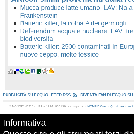
Mucca produce latte umano. LAV: No a 
Frankenstein
Batterio killer, la colpa è dei germogli
Referendum acqua e nucleare, LAV: tre S
biodiversità
Batterio killer: 2500 contaminati in Eur
nuovo ceppo, molto tossico
PUBBLICITÀ SU ECQUO
FEED RSS
DIVENTA FAN DI ECQUO SU
© MONRIF NET S.r.l. P.Iva 12741650159, a company of
MONRIF Group
:
Quotidiano.net
i
Informativa
Questo sito o gli strumenti terzi da