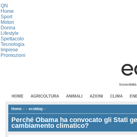
QN
Home
Sport
Motori
Donna
Lifestyle
Spettacolo
Tecnologia
Imprese
Promozioni
Sostenibilit
HOME
AGRICOLTURA
ANIMALI
AZIONI
CLIMA
EN
Home
»
»
ecoblog
»
Perché Obama ha convocato gli Stati ge
cambiamento climatico?