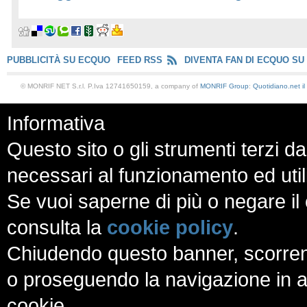
PUBBLICITÀ SU ECQUO
FEED RSS
DIVENTA FAN DI ECQUO SU
© MONRIF NET S.r.l. P.Iva 12741650159, a company of
MONRIF Group
:
Quotidiano.net
i
Informativa
Questo sito o gli strumenti terzi da
necessari al funzionamento ed utili a
Se vuoi saperne di più o negare il 
consulta la
cookie policy
.
Chiudendo questo banner, scorren
o proseguendo la navigazione in al
cookie.