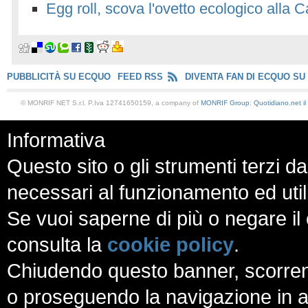
Egg roll, scova l'ovetto ecologico alla 
PUBBLICITÀ SU ECQUO
FEED RSS
DIVENTA FAN DI ECQUO SU
© MONRIF NET S.r.l. P.Iva 12741650159, a company of
MONRIF Group
:
Quotidiano.net
i
Informativa
Questo sito o gli strumenti terzi da
necessari al funzionamento ed utili a
Se vuoi saperne di più o negare il 
consulta la
cookie policy
.
Chiudendo questo banner, scorren
o proseguendo la navigazione in al