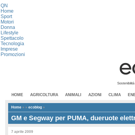
QN
Home
Sport
Motori
Donna
Lifestyle
Spettacolo
Tecnologia
Imprese
Promozioni
Sostenibilit
HOME
AGRICOLTURA
ANIMALI
AZIONI
CLIMA
EN
Home
»
»
ecoblog
»
GM e Segway per PUMA, dueruote elettr
7 aprile 2009