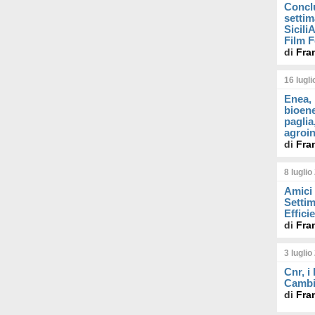
Concl
settim
Sicil
Film F
di
Fra
16 lugl
Enea, 
bioene
paglia
agroin
di
Fra
8 luglio
Amici 
Settim
Effici
di
Fra
3 luglio
Cnr, i
Cambi
di
Fra