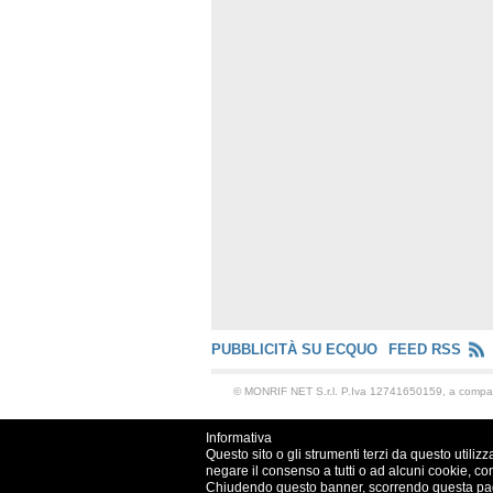
PUBBLICITÀ SU ECQUO
FEED RSS
© MONRIF NET S.r.l. P.Iva 12741650159, a comp
Informativa
Questo sito o gli strumenti terzi da questo utilizz
negare il consenso a tutti o ad alcuni cookie, co
Chiudendo questo banner, scorrendo questa pagin