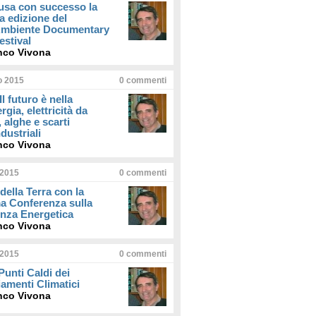
usa con successo la
a edizione del
iAmbiente Documentary
estival
nco Vivona
io 2015
0
commenti
Il futuro è nella
rgia, elettricità da
, alghe e scarti
dustriali
nco Vivona
 2015
0
commenti
della Terra con la
a Conferenza sulla
enza Energetica
nco Vivona
 2015
0
commenti
 Punti Caldi dei
amenti Climatici
nco Vivona