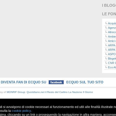
I BLO
LE FON
Acquis
Agenz
Altre
Ambie
Amici 
ARPA n
ARPA 
ASPO I
Bloge
CNR Co
Eco Al
Eco da
Ecoec
Eco R
DIVENTA FAN DI ECQUO SU
ECQUO SUL TUO SITO
Finans
Finans
any of
MONRIF Group
:
Quotidiano.net
il Resto del Carlino
La Nazione
Il Giorno
Green
Green
Green
ati si avvalgono di cookie necessari al funzionamento ed utili alle finalità illustrate 
ISPRA 
Ricerc
nsulta la
cookie policy
.
a, cliccando su un link o proseguendo la navigazione in altra maniera, acconsent
La nu