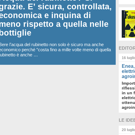
grazie. E’ sicura, controllata,
economica e inquina di
meno rispetto a quella nelle
bottiglie
Bere l’acqua del rubinetto non solo è sicuro ma anche
EDITO
economico perché “costa fino a mille volte meno di quella
l rubinetto è anche …
16 lugl
Enea, 
elettr
agroin
Import
rifles
in un 
elettr
ottenu
agroin
LE IDE
20 lugl