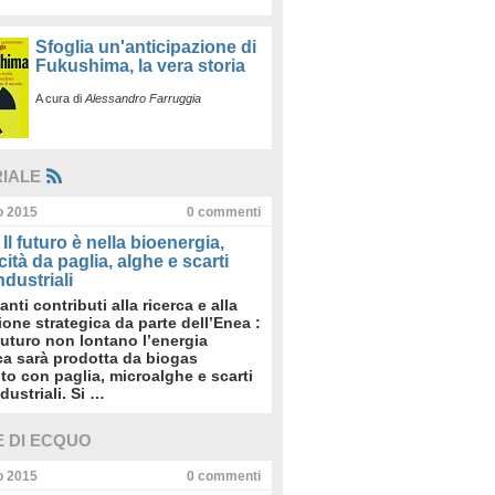
Sfoglia un'anticipazione di
Fukushima, la vera storia
A cura di
Alessandro Farruggia
RIALE
io 2015
0
commenti
Il futuro è nella bioenergia,
icità da paglia, alghe e scarti
dustriali
anti contributi alla ricerca e alla
sione strategica da parte dell’Enea :
futuro non lontano l’energia
ica sarà prodotta da biogas
to con paglia, microalghe e scarti
dustriali. Si …
E DI ECQUO
io 2015
0
commenti