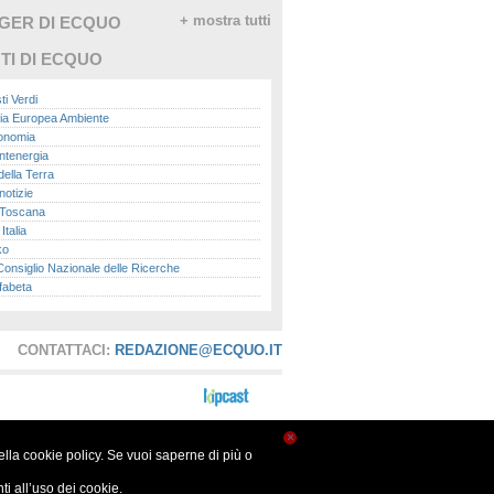
GGER DI ECQUO
+ mostra tutti
TI DI ECQUO
ti Verdi
ia Europea Ambiente
conomia
ntenergia
della Terra
otizie
Toscana
talia
ko
nsiglio Nazionale delle Ricerche
fabeta
lle città
onomisti
adio
CONTATTACI:
REDAZIONE@ECQUO.IT
ol
ol
Me.it
peace
report
×
nella cookie policy. Se vuoi saperne di più o
- Istituto Superiore per la Protezione e la
a Ambientale
i all’uso dei cookie.
ova Ecologia